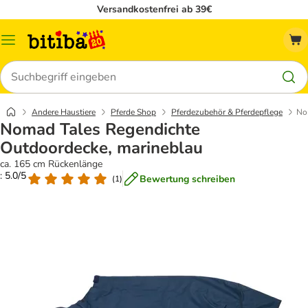
Versandkostenfrei ab 39€
Menü
Suchen
Andere Haustiere
Pferde Shop
Pferdezubehör & Pferdepflege
No
Nomad Tales Regendichte
Outdoordecke, marineblau
ca. 165 cm Rückenlänge
: 5.0/5
Bewertung schreiben
(
1
)