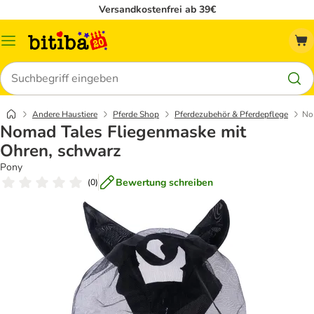
Versandkostenfrei ab 39€
Menü
Suchen
Andere Haustiere
Pferde Shop
Pferdezubehör & Pferdepflege
No
Nomad Tales Fliegenmaske mit
Ohren, schwarz
Pony
Bewertung schreiben
(
0
)