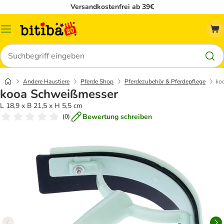
Versandkostenfrei ab 39€
Menü
Suchen
Andere Haustiere
Pferde Shop
Pferdezubehör & Pferdepflege
ko
kooa Schweißmesser
L 18,9 x B 21,5 x H 5,5 cm
Bewertung schreiben
(
0
)