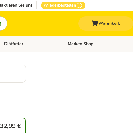
taktieren Sie uns
Wiederbestellen
Warenkorb
Diätfutter
Marken Shop
Zubehör
Kategorie-Menü öffnen: Andere Haustiere
Kategorie-Menü öffnen: Diätfutter
32,99 €
g