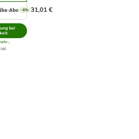
31,01 €
-6%
gung bei
keit
ehr...
zzgl.