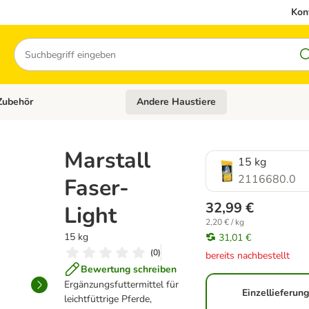
Kon
Suchen
Zubehör
Andere Haustiere
en: Hundefutter und Zubehör
Kategorie-Menü öffnen: Katzenfutter und 
Marstall
15 kg
2116680.0
Faser-
32,99 €
Light
2,20 € / kg
15 kg
31,01 €
(
0
)
bereits nachbestellt
Bewertung schreiben
Ergänzungsfuttermittel für
Einzellieferun
leichtfüttrige Pferde,