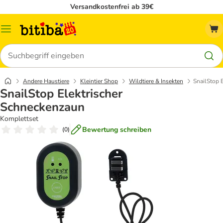
Versandkostenfrei ab 39€
Menü
Suchen
Andere Haustiere
Kleintier Shop
Wildtiere & Insekten
SnailStop 
SnailStop Elektrischer
Schneckenzaun
Komplettset
Bewertung schreiben
(
0
)