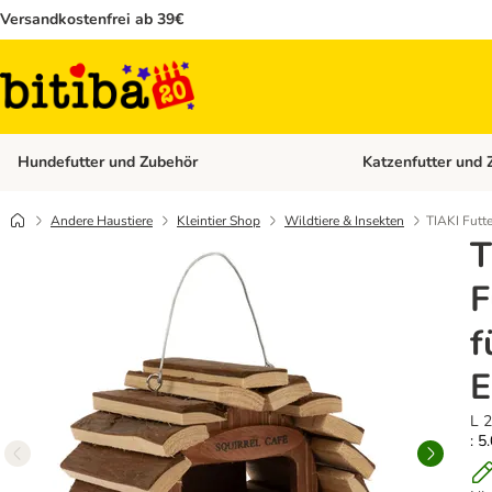
Versandkostenfrei ab 39€
Hundefutter und Zubehör
Katzenfutter und 
Kategorie-Menü öffn
Andere Haustiere
Kleintier Shop
Wildtiere & Insekten
TIAKI Futt
T
F
f
E
L 
: 5