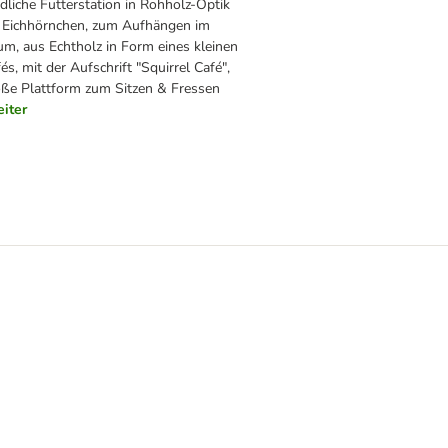
dliche Futterstation in Rohholz-Optik
r Eichhörnchen, zum Aufhängen im
m, aus Echtholz in Form eines kleinen
és, mit der Aufschrift "Squirrel Café",
oße Plattform zum Sitzen & Fressen
iter