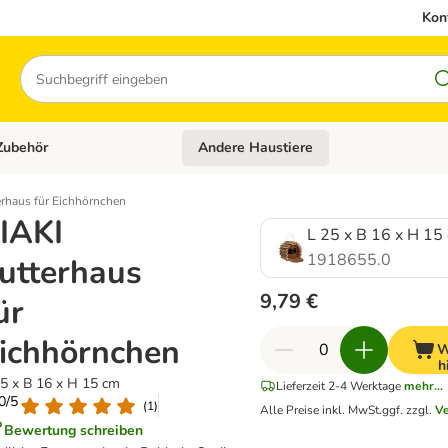
Kon
Suchen
Zubehör
Andere Haustiere
en: Hundefutter und Zubehör
Kategorie-Menü öffnen: Katzenfutter und 
erhaus für Eichhörnchen
IAKI
L 25 x B 16 x H 15
1918655.0
utterhaus
9,79 €
ür
ichhörnchen
W
h
25 x B 16 x H 15 cm
Lieferzeit 2-4 Werktage
mehr...
.0/5
(
1
)
Alle Preise inkl. MwSt.
ggf. zzgl.
V
Bewertung schreiben