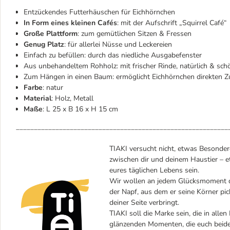
Entzückendes Futterhäuschen für Eichhörnchen
In Form eines kleinen Cafés
: mit der Aufschrift „Squirrel Café“
Große Plattform
: zum gemütlichen Sitzen & Fressen
Genug Platz
: für allerlei Nüsse und Leckereien
Einfach zu befüllen: durch das niedliche Ausgabefenster
Aus unbehandeltem Rohholz: mit frischer Rinde, natürlich & sc
Zum Hängen in einen Baum: ermöglicht Eichhörnchen direkten 
Farbe
: natur
Material
: Holz, Metall
Maße
: L 25 x B 16 x H 15 cm
___________________________________________________________
TIAKI versucht nicht, etwas Besondere
zwischen dir und deinem Haustier – et
eures täglichen Lebens sein.
Wir wollen an jedem Glücksmoment dei
der Napf, aus dem er seine Körner pic
deiner Seite verbringt.
TIAKI soll die Marke sein, die in alle
glänzenden Momenten, die euch beiden