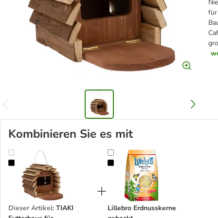
Nie
fü
Bau
Caf
gr
we
Kombinieren Sie es mit
TIAKI Futterhaus für Eichhörnchen
Lillebro Erdnusskerne gehackt
Dieser Artikel
:
TIAKI
Lillebro Erdnusskerne