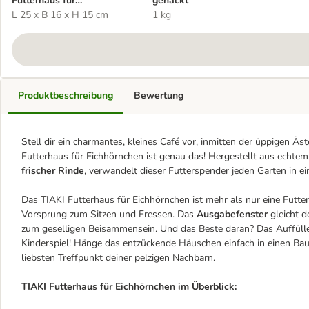
Futterhaus für
gehackt
Eichhörnchen
L 25 x B 16 x H 15 cm
1 kg
Produktbeschreibung
Bewertung
Stell dir ein charmantes, kleines Café vor, inmitten der üppigen Ä
Futterhaus für Eichhörnchen ist genau das! Hergestellt aus echte
frischer Rinde
, verwandelt dieser Futterspender jeden Garten in ei
Das TIAKI Futterhaus für Eichhörnchen ist mehr als nur eine Futte
Vorsprung zum Sitzen und Fressen. Das
Ausgabefenster
gleicht d
zum geselligen Beisammensein. Und das Beste daran? Das Auffülle
Kinderspiel! Hänge das entzückende Häuschen einfach in einen Ba
liebsten Treffpunkt deiner pelzigen Nachbarn.
TIAKI Futterhaus für Eichhörnchen im Überblick: