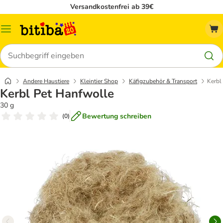
Versandkostenfrei ab 39€
Menü
Suchen
Andere Haustiere
Kleintier Shop
Käfigzubehör & Transport
Kerbl
Kerbl Pet Hanfwolle
30 g
Bewertung schreiben
(
0
)