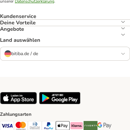
unserer
Datenschutzerklärung
.
Kundenservice
Deine Vorteile
Angebote
Land auswählen
bitiba.de / de
Zahlungsarten
Visa Payment Method
Mastercard Payment Method
Diners Club Payment Method
PayPal Payment Method
Apple Pay Payment Method
Klarna Payment Method
Riverty Payment Method
Google Pay Paym