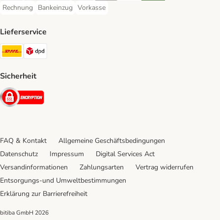
Rechnung
Bankeinzug
Vorkasse
Rechnung Payment Method
Bankeinzug Payment Method
Vorkasse Payment Method
Lieferservice
DHL Shipping Method
DPD Shipping Method
Sicherheit
Security
FAQ & Kontakt
Allgemeine Geschäftsbedingungen
Datenschutz
Impressum
Digital Services Act
Versandinformationen
Zahlungsarten
Vertrag widerrufen
Entsorgungs-und Umweltbestimmungen
Erklärung zur Barrierefreiheit
bitiba GmbH
2026