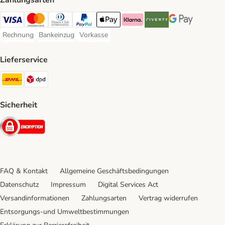
Zahlungsarten
Visa Payment Method
Mastercard Payment Method
Diners Club Payment Method
PayPal Payment Method
Apple Pay Payment Method
Klarna Payment Method
Riverty Payment Method
Google Pay Paym
Rechnung
Bankeinzug
Vorkasse
Rechnung Payment Method
Bankeinzug Payment Method
Vorkasse Payment Method
Lieferservice
DHL Shipping Method
DPD Shipping Method
Sicherheit
Security
FAQ & Kontakt
Allgemeine Geschäftsbedingungen
Datenschutz
Impressum
Digital Services Act
Versandinformationen
Zahlungsarten
Vertrag widerrufen
Entsorgungs-und Umweltbestimmungen