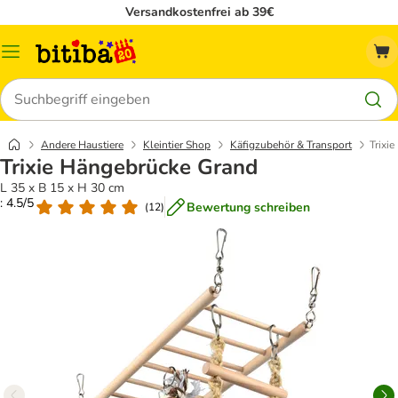
Versandkostenfrei ab 39€
Menü
Suchen
Andere Haustiere
Kleintier Shop
Käfigzubehör & Transport
Trixi
Trixie Hängebrücke Grand
L 35 x B 15 x H 30 cm
: 4.5/5
Bewertung schreiben
(
12
)