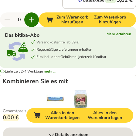
5,82 €
Zum Warenkorb
Zum Warenkorb
hinzufügen
hinzufügen
Mehr erfahren
Das bitiba-Abo
Versandkostenfrei ab 39 €
Regelmäßige Lieferungen erhalten
Flexibel, ohne Gebühren, jederzeit kündbar
Lieferzeit 2-4 Werktage
mehr...
Kombinieren Sie es mit
Gesamtpreis
Alles in den
Alles in den
0,00 €
Warenkorb legen
Warenkorb legen
Details anzeigen