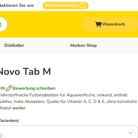
taktieren Sie uns
Wiederbestellen
Warenkorb
Diätfutter
Marken Shop
Zubehör
Kategorie-Menü öffnen: Andere Haustiere
Kategorie-Menü öffnen: Diätfutter
Novo Tab M
Bewertung schreiben
(
0
)
rstoffreiche Futtertabletten für Aquarienfische, sinkend, enthält
ubifex, hohe Akzeptanz, Quelle für Vitamin A, C, D & E, ohne künstliche
chland
weiter
Varianten)
0