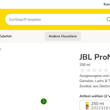
Kon
Suchen
Zubehör
Andere Haustiere
en: Hundefutter und Zubehör
Kategorie-Menü öffnen: Katzenfutter und 
M
JBL Pro
250 ml
Ausgewogene und näh
Garnelen, Lachs & T
Zusätze, aus Deuts
Artikel wählen (2 
250 ml
2022318.