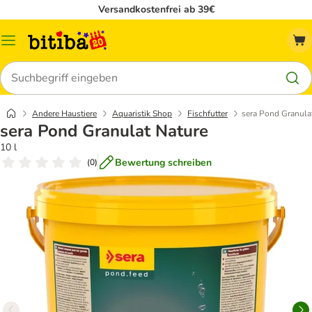
Versandkostenfrei ab 39€
Menü
Suchen
Andere Haustiere
Aquaristik Shop
Fischfutter
sera Pond Granula
sera Pond Granulat Nature
10 l
Bewertung schreiben
(
0
)