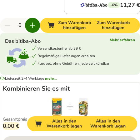
11,27 €
-6%
Zum Warenkorb
Zum Warenkorb
hinzufügen
hinzufügen
Mehr erfahren
Das bitiba-Abo
Versandkostenfrei ab 39 €
Regelmäßige Lieferungen erhalten
Flexibel, ohne Gebühren, jederzeit kündbar
Lieferzeit 2-4 Werktage
mehr...
Kombinieren Sie es mit
Gesamtpreis
Alles in den
Alles in den
0,00 €
Warenkorb legen
Warenkorb legen