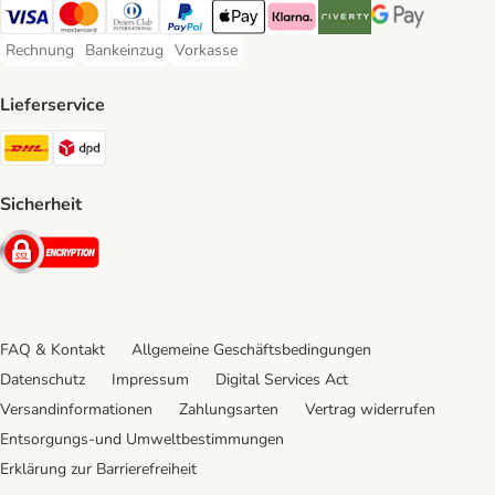
Visa Payment Method
Mastercard Payment Method
Diners Club Payment Method
PayPal Payment Method
Apple Pay Payment Method
Klarna Payment Method
Riverty Payment Method
Google Pay Paym
Rechnung
Bankeinzug
Vorkasse
Rechnung Payment Method
Bankeinzug Payment Method
Vorkasse Payment Method
Lieferservice
DHL Shipping Method
DPD Shipping Method
Sicherheit
Security
FAQ & Kontakt
Allgemeine Geschäftsbedingungen
Datenschutz
Impressum
Digital Services Act
Versandinformationen
Zahlungsarten
Vertrag widerrufen
Entsorgungs-und Umweltbestimmungen
Erklärung zur Barrierefreiheit