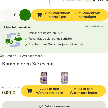
Zum Warenkorb
Zum Warenkorb
hinzufügen
hinzufügen
Mehr erfahren
Das bitiba-Abo
Versandkostenfrei ab 39 €
Regelmäßige Lieferungen erhalten
Flexibel, ohne Gebühren, jederzeit kündbar
Lieferzeit 2-4 Werktage
mehr...
Kombinieren Sie es mit
Gesamtpreis
Alles in den
Alles in den
0,00 €
Warenkorb legen
Warenkorb legen
Details anzeigen