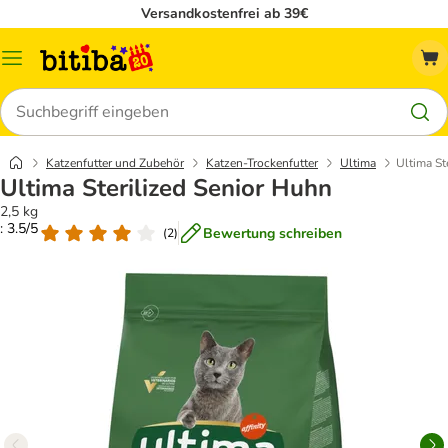
Versandkostenfrei ab 39€
Menü
Suchen
Katzenfutter und Zubehör
Katzen-Trockenfutter
Ultima
Ultima St
Ultima Sterilized Senior Huhn
2,5 kg
: 3.5/5
Bewertung schreiben
(
2
)