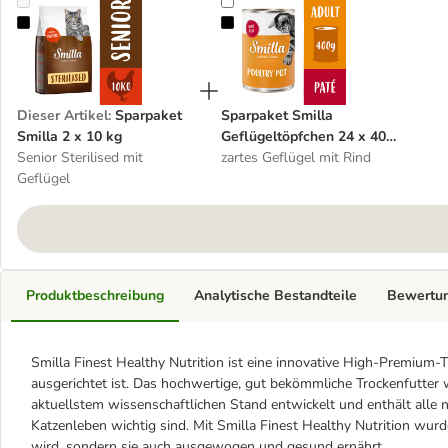
Sparpaket Smilla 2 x 10 kg
Sparpaket Smilla Geflügeltöpfche
Dieser Artikel
:
Sparpaket
Sparpaket Smilla
Smilla 2 x 10 kg
Geflügeltöpfchen 24 x 400
Senior Sterilised mit
g
zartes Geflügel mit Rind
Geflügel
Produktbeschreibung
Analytische Bestandteile
Bewertu
Smilla Finest Healthy Nutrition ist eine innovative High-Premium-T
ausgerichtet ist. Das hochwertige, gut bekömmliche Trockenfutte
aktuellstem wissenschaftlichen Stand entwickelt und enthält alle n
Katzenleben wichtig sind. Mit Smilla Finest Healthy Nutrition wurd
wird, sondern sie auch ausgewogen und gesund ernährt.