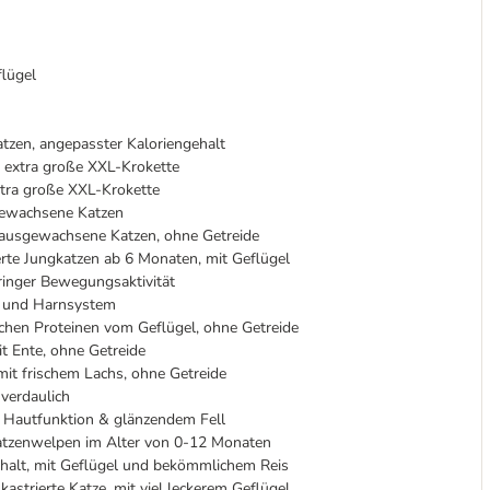
flügel
en, angepasster Kaloriengehalt
 extra große XXL-Krokette
xtra große XXL-Krokette
sgewachsene Katzen
, ausgewachsene Katzen, ohne Getreide
rierte Jungkatzen ab 6 Monaten, mit Geflügel
ringer Bewegungsaktivität
- und Harnsystem
lichen Proteinen vom Geflügel, ohne Getreide
t Ente,
ohne Getreide
mit frischem Lachs,
ohne Getreide
 verdaulich
 Hautfunktion & glänzendem Fell
atzenwelpen im Alter von 0-12 Monaten
ehalt, mit Geflügel und bekömmlichem Reis
d kastrierte Katze, mit viel leckerem Geflügel