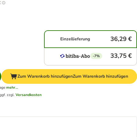
€
36,29 €
Einzellieferung
33,75 €
-7%
Zum Warenkorb hinzufügen
Zum Warenkorb hinzufügen
tage
mehr...
ggf. zzgl.
Versandkosten