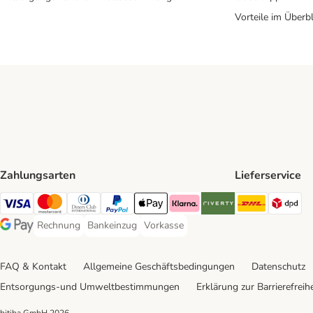
Vorteile im Überbl
Zahlungsarten
Lieferservice
DHL Ship
DP
Visa Payment Method
Mastercard Payment Method
Diners Club Payment Method
PayPal Payment Method
Apple Pay Payment Method
Klarna Payment Method
Riverty Payment Method
Rechnung
Bankeinzug
Vorkasse
Rechnung Payment Method
Bankeinzug Payment Method
Vorkasse Payment Method
Google Pay Payment Method
FAQ & Kontakt
Allgemeine Geschäftsbedingungen
Datenschutz
Entsorgungs-und Umweltbestimmungen
Erklärung zur Barrierefreihe