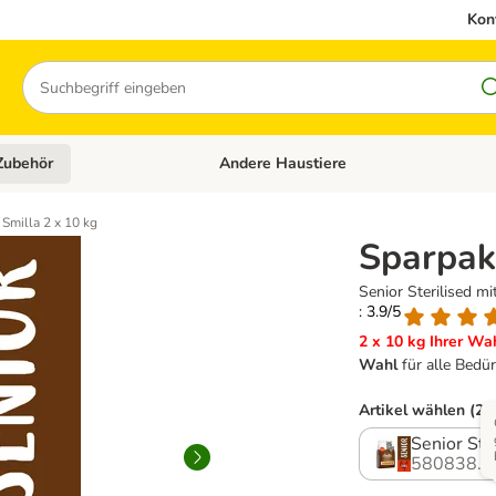
Kon
Suchen
Zubehör
Andere Haustiere
en: Hundefutter und Zubehör
Kategorie-Menü öffnen: Katzenfutter und 
 Smilla 2 x 10 kg
Sparpake
Senior Sterilised mi
: 3.9/5
2 x 10 kg Ihrer Wah
Wahl
für alle Bedü
Artikel wählen (23
Senior Ste
580838.4