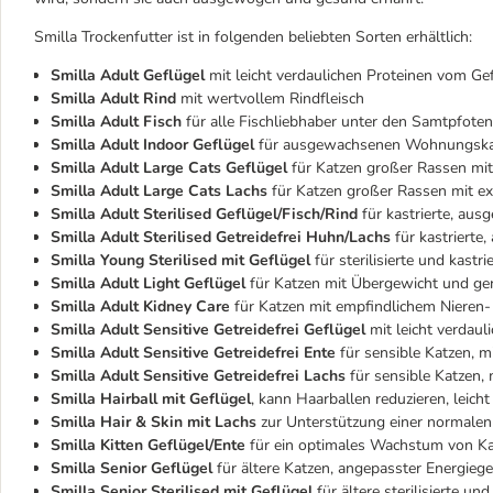
Smilla Trockenfutter ist in folgenden beliebten Sorten erhältlich:
Smilla Adult Geflügel
mit leicht verdaulichen Proteinen vom Ge
Smilla Adult Rind
mit wertvollem Rindfleisch
Smilla Adult Fisch
für alle Fischliebhaber unter den Samtpfoten
Smilla Adult Indoor Geflügel
für ausgewachsenen Wohnungskatz
Smilla Adult Large Cats Geflügel
für Katzen großer Rassen mit
Smilla Adult Large Cats Lachs
für Katzen großer Rassen mit e
Smilla Adult Sterilised Geflügel/Fisch/Rind
für kastrierte, au
Smilla Adult Sterilised Getreidefrei Huhn/Lachs
für kastrierte
Smilla Young Sterilised mit Geflügel
für sterilisierte und kast
Smilla Adult Light
Geflügel
für Katzen mit Übergewicht und ge
Smilla Adult
Kidney Care
für Katzen mit empfindlichem Nieren
Smilla Adult
Sensitive Getreidefrei Geflügel
mit leicht verdau
Smilla Adult
Sensitive Getreidefrei Ente
für sensible Katzen,
mi
Smilla Adult
Sensitive Getreidefrei Lachs
für sensible Katzen,
Smilla Hairball mit Geflügel
, kann Haarballen reduzieren, leicht
Smilla Hair & Skin mit Lachs
zur Unterstützung einer normalen
Smilla Kitten Geflügel/Ente
für ein optimales Wachstum von K
Smilla Senior Geflügel
für ältere Katzen, angepasster Energieg
Smilla Senior Sterilised mit Geflügel
für ältere sterilisierte un