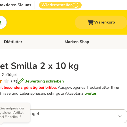
taktieren Sie uns
Wiederbestellen
Warenkorb
Diätfutter
Marken Shop
Zubehör
Kategorie-Menü öffnen: Andere Haustiere
Kategorie-Menü öffnen: Diätfutter
t Smilla 2 x 10 kg
t Geflügel
Bewertung schreiben
(
28
)
l besonders günstig bei bitiba:
Ausgewogenes Trockenfutter
Ihrer
rfnisse und Lebensphasen, sehr gute Akzeptanz
weiter
 Varianten)
Gesamtpreis der
gleichen Artikel
rilised mit Geflügel
bei Einzelkauf
2