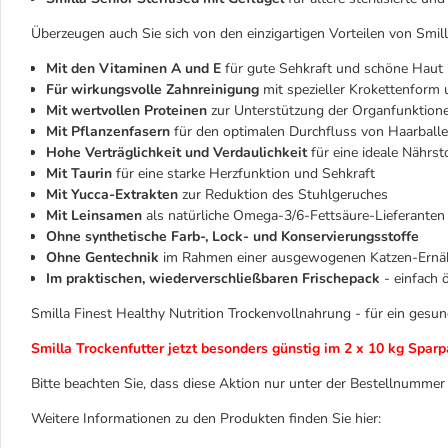
Überzeugen auch Sie sich von den einzigartigen Vorteilen von Smill
Mit den Vitaminen A und E
für gute Sehkraft und schöne Haut
Für wirkungsvolle Zahnreinigung
mit spezieller Krokettenform 
Mit wertvollen Proteinen
zur Unterstützung der Organfunktion
Mit Pflanzenfasern
für den optimalen Durchfluss von Haarball
Hohe Verträglichkeit und Verdaulichkeit
für eine ideale Nährs
Mit Taurin
für eine starke Herzfunktion und Sehkraft
Mit Yucca-Extrakten
zur Reduktion des Stuhlgeruches
Mit Leinsamen
als natürliche Omega-3/6-Fettsäure-Lieferanten
Ohne synthetische Farb-, Lock- und Konservierungsstoffe
Ohne Gentechnik
im Rahmen einer ausgewogenen Katzen-Ernä
Im praktischen, wiederverschließbaren Frischepack
- einfach
Smilla Finest Healthy Nutrition Trockenvollnahrung - für ein gesu
Smilla Trockenfutter jetzt besonders günstig im 2 x 10 kg Sparp
Bitte beachten Sie, dass diese Aktion nur unter der Bestellnummer
Weitere Informationen zu den Produkten finden Sie hier: