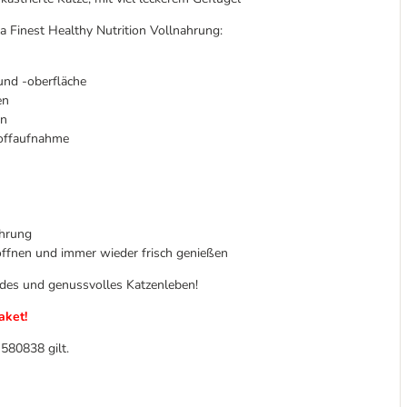
a Finest Healthy Nutrition Vollnahrung:
und -oberfläche
en
en
toffaufnahme
hrung
 öffnen und immer wieder frisch genießen
ndes und genussvolles Katzenleben!
aket!
 580838 gilt.