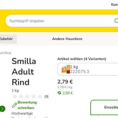
Kon
Suchen
Zubehör
Andere Haustiere
en: Hundefutter und Zubehör
Kategorie-Menü öffnen: Katzenfutter und 
ult Rind
Smilla
Artikel wählen (4 Varianten)
1 kg
Adult
222075.3
Rind
2,79 €
2,79 € / kg
1 kg
2,59 €
(
0
)
Bewertung
Einzelli
schreiben
Hochwertige