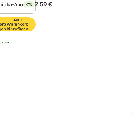
2,59 €
-7%
Zum
orb
Warenkorb
gen
hinzufügen
osten