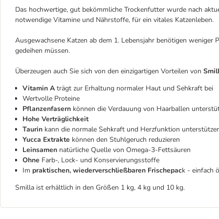
Das hochwertige, gut bekömmliche Trockenfutter wurde nach aktue
notwendige Vitamine und Nährstoffe, für ein vitales Katzenleben.
Ausgewachsene Katzen ab dem 1. Lebensjahr benötigen weniger Pro
gedeihen müssen.
Überzeugen auch Sie sich von den einzigartigen Vorteilen von
Smil
Vitamin A
trägt zur Erhaltung normaler Haut und Sehkraft bei
Wertvolle Proteine
Pflanzenfasern
können die Verdauung von Haarballen unterstü
Hohe Verträglichkeit
Taurin
kann die normale Sehkraft und Herzfunktion unterstütze
Yucca Extrakte
können den Stuhlgeruch reduzieren
Leinsamen
natürliche Quelle von Omega-3-Fettsäuren
Ohne
Farb-, Lock- und Konservierungsstoffe
Im
praktischen, wiederverschließbaren Frischepac
k - einfach 
Smilla ist erhältlich in den Größen 1 kg, 4 kg und 10 kg.