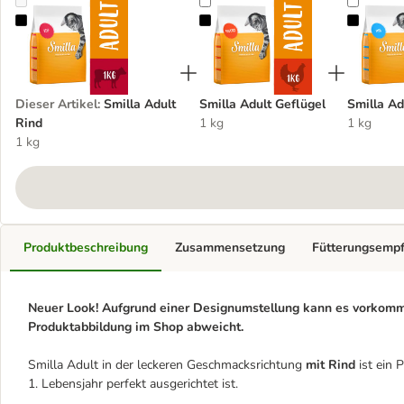
Smilla Adult Rind
Smilla Adult Geflügel
Smilla A
Dieser Artikel
:
Smilla Adult
Smilla Adult Geflügel
Smilla Ad
Rind
1 kg
1 kg
1 kg
Produktbeschreibung
Zusammensetzung
Fütterungsemp
Neuer Look! Aufgrund einer Designumstellung kann es vorkomme
Produktabbildung im Shop abweicht.
Smilla Adult in der leckeren Geschmacksrichtung
mit Rind
ist ein 
1. Lebensjahr perfekt ausgerichtet ist.