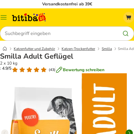
Versandkostenfrei ab 39€
Menü
Suchen
Katzenfutter und Zubehör
Katzen-Trockenfutter
Smilla
Smilla Ad
Smilla Adult Geflügel
2 x 10 kg
: 4.9/5
Bewertung schreiben
(
43
)