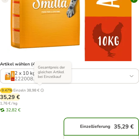
Artikel wählen (4 Varianten)
Gesamtpreis der
gleichen Artikel
2 x 10 kg
bei Einzelkauf
222008.5
-9.47%
Einzeln
38,98 €
35,29 €
1,76 € / kg
32,82 €
35,29 €
Einzellieferung