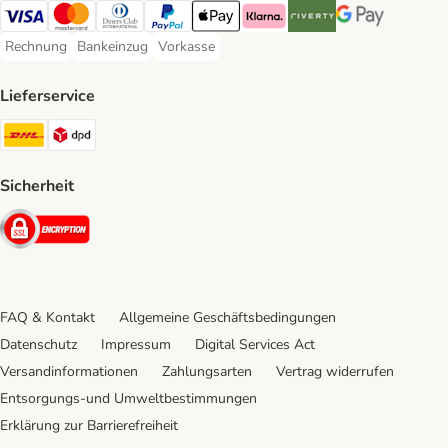
Visa Payment Method
Mastercard Payment Method
Diners Club Payment Method
PayPal Payment Method
Apple Pay Payment Method
Klarna Payment Method
Riverty Payment Method
Google Pay Paym
Rechnung
Bankeinzug
Vorkasse
Rechnung Payment Method
Bankeinzug Payment Method
Vorkasse Payment Method
Lieferservice
DHL Shipping Method
DPD Shipping Method
Sicherheit
Security
FAQ & Kontakt
Allgemeine Geschäftsbedingungen
Datenschutz
Impressum
Digital Services Act
Versandinformationen
Zahlungsarten
Vertrag widerrufen
Entsorgungs-und Umweltbestimmungen
Erklärung zur Barrierefreiheit