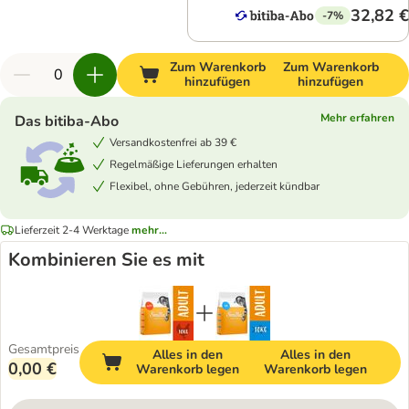
32,82 €
-7%
Zum Warenkorb
Zum Warenkorb
hinzufügen
hinzufügen
Mehr erfahren
Das bitiba-Abo
Versandkostenfrei ab 39 €
Regelmäßige Lieferungen erhalten
Flexibel, ohne Gebühren, jederzeit kündbar
Lieferzeit 2-4 Werktage
mehr...
Kombinieren Sie es mit
Gesamtpreis
Alles in den
Alles in den
0,00 €
Warenkorb legen
Warenkorb legen