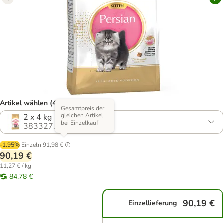
Artikel wählen (4 Varianten)
Gesamtpreis der
gleichen Artikel
2 x 4 kg
bei Einzelkauf
383327.11
-1.95%
Einzeln
91,98 €
90,19 €
11,27 € / kg
84,78 €
90,19 €
Einzellieferung