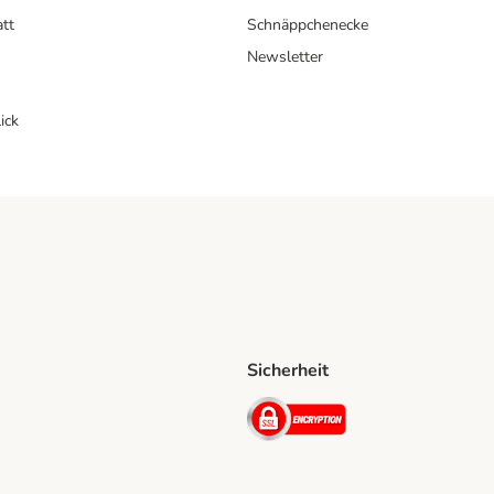
att
Schnäppchenecke
Newsletter
ick
Sicherheit
ping Method
D Shipping Method
Security