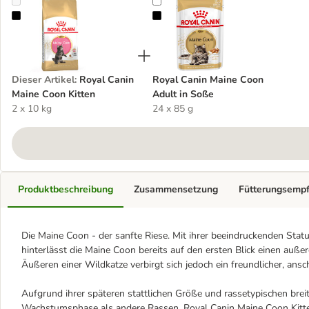
Royal Canin Maine Coon Kitten
Royal Canin Maine Coon Adult in
Dieser Artikel
:
Royal Canin
Royal Canin Maine Coon
Maine Coon Kitten
Adult in Soße
2 x 10 kg
24 x 85 g
Produktbeschreibung
Zusammensetzung
Fütterungsemp
Die Maine Coon - der sanfte Riese. Mit ihrer beeindruckenden Stat
hinterlässt die Maine Coon bereits auf den ersten Blick einen auß
Äußeren einer Wildkatze verbirgt sich jedoch ein freundlicher, ans
Aufgrund ihrer späteren stattlichen Größe und rassetypischen brei
Wachstumsphase als andere Rassen. Royal Canin Maine Coon Kitten