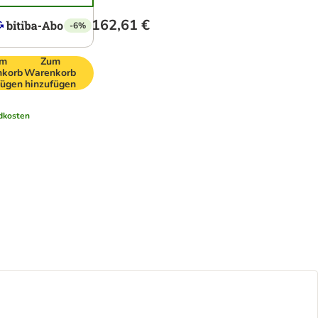
162,61 €
-6%
um
Zum
korb
Warenkorb
fügen
hinzufügen
dkosten