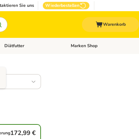
taktieren Sie uns
Wiederbestellen
Warenkorb
Diätfutter
Marken Shop
Zubehör
Kategorie-Menü öffnen: Andere Haustiere
Kategorie-Menü öffnen: Diätfutter
172,99 €
ferung