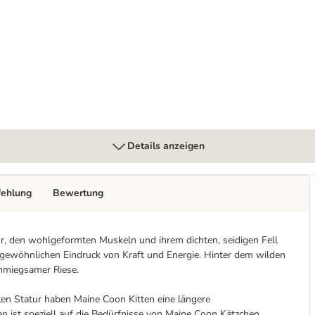
 Soße
Details anzeigen
fehlung
Bewertung
ur, den wohlgeformten Muskeln und ihrem dichten, seidigen Fell
ergewöhnlichen Eindruck von Kraft und Energie. Hinter dem wilden
chmiegsamer Riese.
ten Statur haben Maine Coon Kitten eine längere
 ist speziell auf die Bedürfnisse von Maine Coon Kätzchen