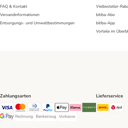
FAQ & Kontakt
Vielbesteller-Rab
Versandinformationen
bitiba-Abo
Entsorgungs- und Umweltbestimmungen
bitiba-App
Vorteile im Überbl
Zahlungsarten
Lieferservice
DHL Ship
DP
Visa Payment Method
Mastercard Payment Method
Diners Club Payment Method
PayPal Payment Method
Apple Pay Payment Method
Klarna Payment Method
Riverty Payment Method
Rechnung
Bankeinzug
Vorkasse
Rechnung Payment Method
Bankeinzug Payment Method
Vorkasse Payment Method
Google Pay Payment Method