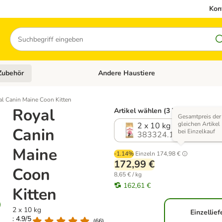
Kon
Suchen
Zubehör
Andere Haustiere
en: Hundefutter und Zubehör
Kategorie-Menü öffnen: Katzenfutter und 
al Canin Maine Coon Kitten
Royal
Artikel wählen (3 Varianten)
Gesamtpreis der
gleichen Artikel
2 x 10 kg
Canin
bei Einzelkauf
383324.10
Maine
-1.14%
Einzeln
174,98 €
172,99 €
Coon
8,65 € / kg
162,61 €
Kitten
2 x 10 kg
Einzellie
: 4.9/5
(
66
)