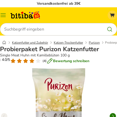
Versandkostenfrei ab 39€
Menü
Suchen
Katzenfutter und Zubehör
Katzen-Trockenfutter
Purizon
Probierp
Probierpaket Purizon Katzenfutter
Single Meat Huhn mit Kamilleblüten 100 g
: 4.0/5
Bewertung schreiben
(
4
)