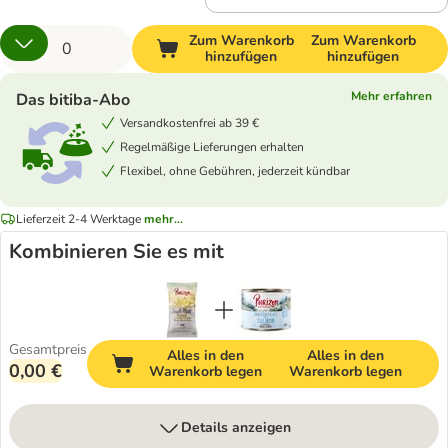
Zum Warenkorb
Zum Warenkorb
hinzufügen
hinzufügen
Mehr erfahren
Das bitiba-Abo
Versandkostenfrei ab 39 €
Regelmäßige Lieferungen erhalten
Flexibel, ohne Gebühren, jederzeit kündbar
Lieferzeit 2-4 Werktage
mehr...
Kombinieren Sie es mit
Gesamtpreis
Alles in den
Alles in den
0,00 €
Warenkorb legen
Warenkorb legen
Details anzeigen