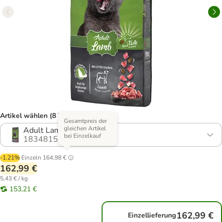
Artikel wählen (8 Varianten)
Gesamtpreis der
gleichen Artikel
Adult Lamm (2 x 15 kg)
bei Einzelkauf
1834815.7
-1.21%
Einzeln
164,98 €
162,99 €
5,43 € / kg
153,21 €
162,99 €
Einzellieferung