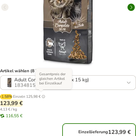
Artikel wählen (8 Varianten)
Gesamtpreis der
gleichen Artikel
Adult Complete 32/16 (2 x 15 kg)
bei Einzelkauf
1834815.1
-1.58%
Einzeln
125,98 €
123,99 €
4,13 € / kg
116,55 €
123,99 €
Einzellieferung