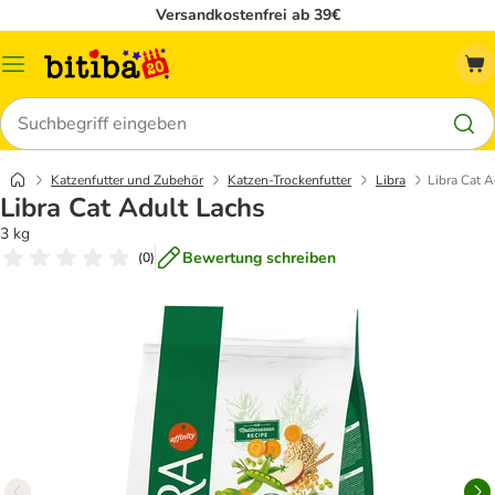
Versandkostenfrei ab 39€
Menü
Suchen
Katzenfutter und Zubehör
Katzen-Trockenfutter
Libra
Libra Cat 
Libra Cat Adult Lachs
3 kg
Bewertung schreiben
(
0
)