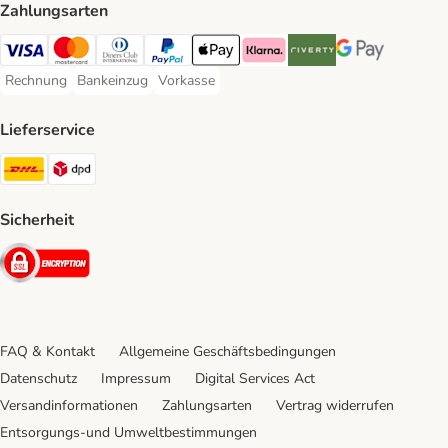
Zahlungsarten
Visa Payment Method
Mastercard Payment Method
Diners Club Payment Method
PayPal Payment Method
Apple Pay Payment Method
Klarna Payment Method
Riverty Payment Method
Google Pay Paym
Rechnung
Bankeinzug
Vorkasse
Rechnung Payment Method
Bankeinzug Payment Method
Vorkasse Payment Method
Lieferservice
DHL Shipping Method
DPD Shipping Method
Sicherheit
Security
FAQ & Kontakt
Allgemeine Geschäftsbedingungen
Datenschutz
Impressum
Digital Services Act
Versandinformationen
Zahlungsarten
Vertrag widerrufen
Entsorgungs-und Umweltbestimmungen