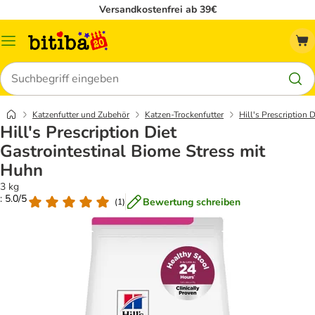
Versandkostenfrei ab 39€
Menü
Suchen
Katzenfutter und Zubehör
Katzen-Trockenfutter
Hill's Prescription D
Hill's Prescription Diet
Gastrointestinal Biome Stress mit
Huhn
3 kg
: 5.0/5
Bewertung schreiben
(
1
)