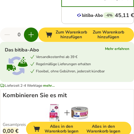
45,11 €
-6%
Zum Warenkorb
Zum Warenkorb
hinzufügen
hinzufügen
Mehr erfahren
Das bitiba-Abo
Versandkostenfrei ab 39 €
Regelmäßige Lieferungen erhalten
Flexibel, ohne Gebühren, jederzeit kündbar
Lieferzeit 2-4 Werktage
mehr...
Kombinieren Sie es mit
Gesamtpreis
Alles in den
Alles in den
0,00 €
Warenkorb legen
Warenkorb legen