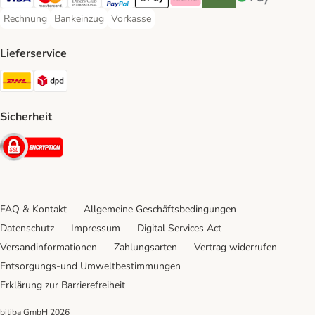
Visa Payment Method
Mastercard Payment Method
Diners Club Payment Method
PayPal Payment Method
Apple Pay Payment Method
Klarna Payment Method
Riverty Payment Method
Google Pay Paym
Rechnung
Bankeinzug
Vorkasse
Rechnung Payment Method
Bankeinzug Payment Method
Vorkasse Payment Method
Lieferservice
DHL Shipping Method
DPD Shipping Method
Sicherheit
Security
FAQ & Kontakt
Allgemeine Geschäftsbedingungen
Datenschutz
Impressum
Digital Services Act
Versandinformationen
Zahlungsarten
Vertrag widerrufen
Entsorgungs-und Umweltbestimmungen
Erklärung zur Barrierefreiheit
bitiba GmbH
2026