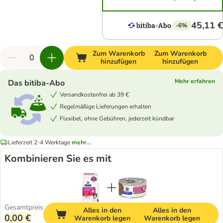
45,11 €
-6%
Zum Warenkorb
Zum Warenkorb
hinzufügen
hinzufügen
Mehr erfahren
Das bitiba-Abo
Versandkostenfrei ab 39 €
Regelmäßige Lieferungen erhalten
Flexibel, ohne Gebühren, jederzeit kündbar
Lieferzeit 2-4 Werktage
mehr...
Kombinieren Sie es mit
Gesamtpreis
Alles in den
Alles in den
0,00 €
Warenkorb legen
Warenkorb legen