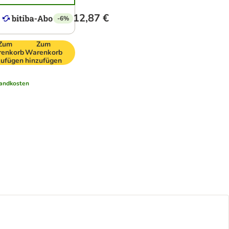
12,87 €
-6%
Zum
Zum
enkorb
Warenkorb
zufügen
hinzufügen
andkosten