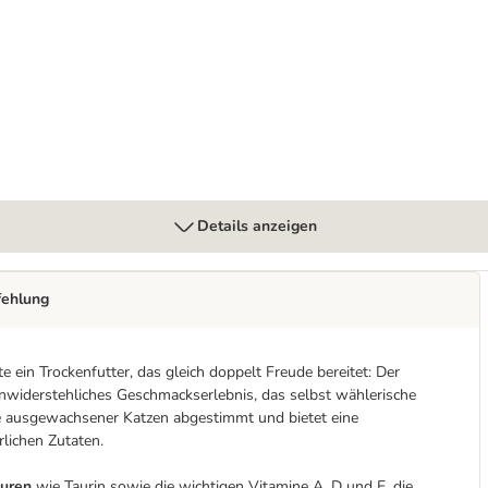
 & Truthahn
Details anzeigen
fehlung
 ein Trockenfutter, das gleich doppelt Freude bereitet: Der
unwiderstehliches Geschmackserlebnis, das selbst wählerische
isse ausgewachsener Katzen abgestimmt und bietet eine
lichen Zutaten.
äuren
wie Taurin sowie die wichtigen Vitamine A, D und E, die