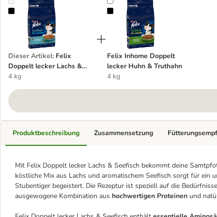
Felix Doppelt lecker Lachs & Seefisch
Felix Inhome Doppelt lecker Huhn
Dieser Artikel
:
Felix
Felix Inhome Doppelt
Doppelt lecker Lachs &
lecker Huhn & Truthahn
Seefisch
4 kg
4 kg
Produktbeschreibung
Zusammensetzung
Fütterungsemp
Mit Felix Doppelt lecker Lachs & Seefisch bekommt deine Samtpfote
köstliche Mix aus Lachs und aromatischem Seefisch sorgt für ein 
Stubentiger begeistert. Die Rezeptur ist speziell auf die Bedürfn
ausgewogene Kombination aus
hochwertigen Proteinen
und natür
Felix Doppelt lecker Lachs & Seefisch enthält
essentielle Aminos