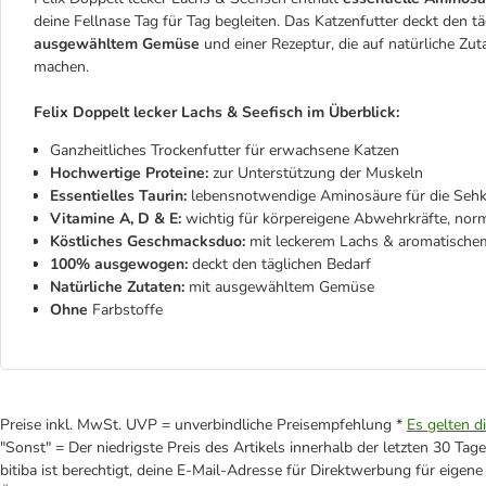
deine Fellnase Tag für Tag begleiten. Das Katzenfutter deckt den tä
ausgewähltem Gemüse
und einer Rezeptur, die auf natürliche Zut
machen.
Felix Doppelt lecker Lachs & Seefisch im Überblick:
Ganzheitliches Trockenfutter für erwachsene Katzen
Hochwertige Proteine:
zur Unterstützung der Muskeln
Essentielles Taurin:
lebensnotwendige Aminosäure für die Sehk
Vitamine A, D & E:
wichtig für körpereigene Abwehrkräfte, nor
Köstliches Geschmacksduo:
mit leckerem Lachs & aromatische
100% ausgewogen:
deckt den täglichen Bedarf
Natürliche Zutaten:
mit ausgewähltem Gemüse
Ohne
Farbstoffe
Preise inkl. MwSt. UVP = unverbindliche Preisempfehlung *
Es gelten d
"Sonst" = Der niedrigste Preis des Artikels innerhalb der letzten 30 Tage
bitiba ist berechtigt, deine E-Mail-Adresse für Direktwerbung für eige