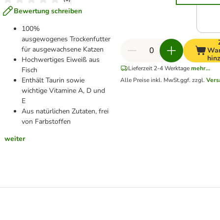
Bewertung schreiben
100%
ausgewogenes Trockenfutter
für ausgewachsene Katzen
War
hin
Hochwertiges Eiweiß aus
Lieferzeit 2-4 Werktage
mehr...
Fisch
Enthält Taurin sowie
Alle Preise inkl. MwSt.
ggf. zzgl.
Vers
wichtige Vitamine A, D und
E
Aus natürlichen Zutaten, frei
von Farbstoffen
weiter