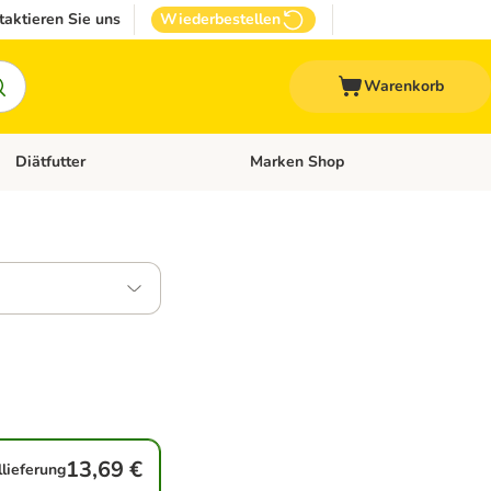
taktieren Sie uns
Wiederbestellen
Warenkorb
Diätfutter
Marken Shop
Zubehör
Kategorie-Menü öffnen: Andere Haustiere
Kategorie-Menü öffnen: Diätfutter
13,69 €
llieferung