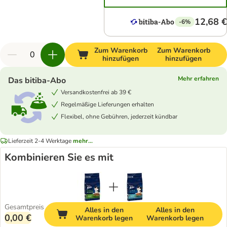
12,68 €
-6%
Zum Warenkorb
Zum Warenkorb
hinzufügen
hinzufügen
Mehr erfahren
Das bitiba-Abo
Versandkostenfrei ab 39 €
Regelmäßige Lieferungen erhalten
Flexibel, ohne Gebühren, jederzeit kündbar
Lieferzeit 2-4 Werktage
mehr...
Kombinieren Sie es mit
Gesamtpreis
Alles in den
Alles in den
0,00 €
Warenkorb legen
Warenkorb legen