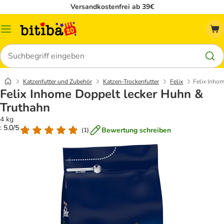
Versandkostenfrei ab 39€
Menü
Suchen
Katzenfutter und Zubehör
Katzen-Trockenfutter
Felix
Felix Inho
Felix Inhome Doppelt lecker Huhn &
Truthahn
4 kg
: 5.0/5
Bewertung schreiben
(
1
)