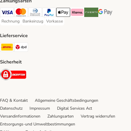
Zahlungsarten
Visa Payment Method
Mastercard Payment Method
Diners Club Payment Method
PayPal Payment Method
Apple Pay Payment Method
Klarna Payment Method
Riverty Payment Method
Google Pay Paym
Rechnung
Bankeinzug
Vorkasse
Rechnung Payment Method
Bankeinzug Payment Method
Vorkasse Payment Method
Lieferservice
DHL Shipping Method
DPD Shipping Method
Sicherheit
Security
FAQ & Kontakt
Allgemeine Geschäftsbedingungen
Datenschutz
Impressum
Digital Services Act
Versandinformationen
Zahlungsarten
Vertrag widerrufen
Entsorgungs-und Umweltbestimmungen