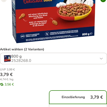
Artikel wählen (2 Varianten)
800 g
2528268.0
UVP 3,99 €
3,79 €
4,74 € / kg
3,56 €
3,79 €
Einzellieferung