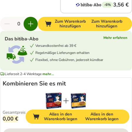
3,56 €
-6%
Zum Warenkorb
Zum Warenkorb
hinzufügen
hinzufügen
Mehr erfahren
Das bitiba-Abo
Versandkostenfrei ab 39 €
Regelmäßige Lieferungen erhalten
Flexibel, ohne Gebühren, jederzeit kündbar
Lieferzeit 2-4 Werktage
mehr...
Kombinieren Sie es mit
Gesamtpreis
Alles in den
Alles in den
0,00 €
Warenkorb legen
Warenkorb legen