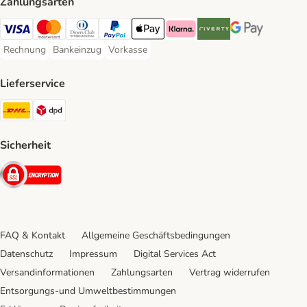
Zahlungsarten
Visa Payment Method
Mastercard Payment Method
Diners Club Payment Method
PayPal Payment Method
Apple Pay Payment Method
Klarna Payment Method
Riverty Payment Method
Google Pay Paym
Rechnung
Bankeinzug
Vorkasse
Rechnung Payment Method
Bankeinzug Payment Method
Vorkasse Payment Method
Lieferservice
DHL Shipping Method
DPD Shipping Method
Sicherheit
Security
FAQ & Kontakt
Allgemeine Geschäftsbedingungen
Datenschutz
Impressum
Digital Services Act
Versandinformationen
Zahlungsarten
Vertrag widerrufen
Entsorgungs-und Umweltbestimmungen