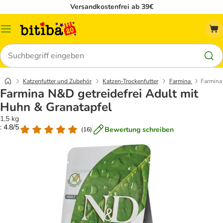
Versandkostenfrei ab 39€
Menü
Suchen
Katzenfutter und Zubehör
Katzen-Trockenfutter
Farmina
Farmina
Farmina N&D getreidefrei Adult mit
Huhn & Granatapfel
1,5 kg
: 4.8/5
Bewertung schreiben
(
16
)