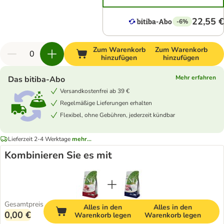
22,55 €
-6%
Zum Warenkorb
Zum Warenkorb
hinzufügen
hinzufügen
Mehr erfahren
Das bitiba-Abo
Versandkostenfrei ab 39 €
Regelmäßige Lieferungen erhalten
Flexibel, ohne Gebühren, jederzeit kündbar
Lieferzeit 2-4 Werktage
mehr...
Kombinieren Sie es mit
Gesamtpreis
Alles in den
Alles in den
0,00 €
Warenkorb legen
Warenkorb legen