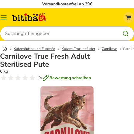
Versandkostenfrei ab 39€
Menü
Suchen
Katzenfutter und Zubehör
Katzen-Trockenfutter
Carnilove
Carnil
Carnilove True Fresh Adult
Sterilised Pute
6 kg
Bewertung schreiben
(
0
)