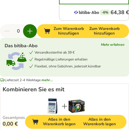
64,38 €
-6%
Zum Warenkorb
Zum Warenkorb
hinzufügen
hinzufügen
Mehr erfahren
Das bitiba-Abo
Versandkostenfrei ab 39 €
Regelmäßige Lieferungen erhalten
Flexibel, ohne Gebühren, jederzeit kündbar
Lieferzeit 2-4 Werktage
mehr...
Kombinieren Sie es mit
Gesamtpreis
Alles in den
Alles in den
0,00 €
Warenkorb legen
Warenkorb legen