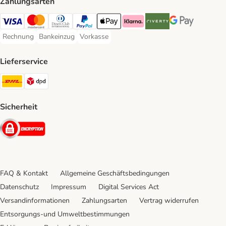
Zahlungsarten
Visa Payment Method
Mastercard Payment Method
Diners Club Payment Method
PayPal Payment Method
Apple Pay Payment Method
Klarna Payment Method
Riverty Payment Method
Google Pay Paym
Rechnung
Bankeinzug
Vorkasse
Rechnung Payment Method
Bankeinzug Payment Method
Vorkasse Payment Method
Lieferservice
DHL Shipping Method
DPD Shipping Method
Sicherheit
Security
FAQ & Kontakt
Allgemeine Geschäftsbedingungen
Datenschutz
Impressum
Digital Services Act
Versandinformationen
Zahlungsarten
Vertrag widerrufen
Entsorgungs-und Umweltbestimmungen