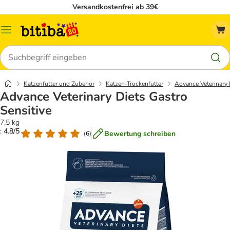
Versandkostenfrei ab 39€
Menü
Suchen
Katzenfutter und Zubehör
Katzen-Trockenfutter
Advance Veterinary 
Advance Veterinary Diets Gastro
Sensitive
7,5 kg
: 4.8/5
Bewertung schreiben
(
6
)