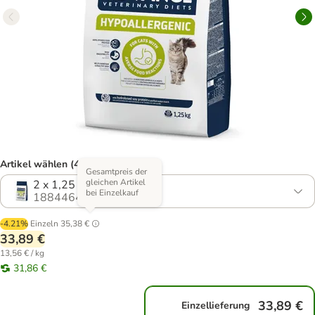
Artikel wählen (4 Varianten)
Gesamtpreis der
gleichen Artikel
2 x 1,25 kg
bei Einzelkauf
1884464.1
-4.21%
Einzeln
35,38 €
33,89 €
13,56 € / kg
31,86 €
33,89 €
Einzellieferung