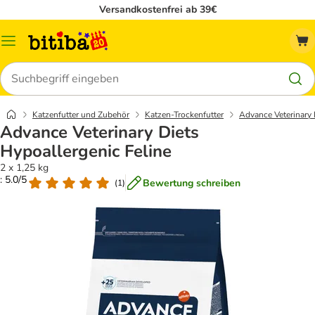
Versandkostenfrei ab 39€
Menü
Suchen
Katzenfutter und Zubehör
Katzen-Trockenfutter
Advance Veterinary 
Advance Veterinary Diets
Hypoallergenic Feline
2 x 1,25 kg
: 5.0/5
Bewertung schreiben
(
1
)