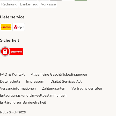
Rechnung
Bankeinzug
Vorkasse
Rechnung Payment Method
Bankeinzug Payment Method
Vorkasse Payment Method
Lieferservice
DHL Shipping Method
DPD Shipping Method
Sicherheit
Security
FAQ & Kontakt
Allgemeine Geschäftsbedingungen
Datenschutz
Impressum
Digital Services Act
Versandinformationen
Zahlungsarten
Vertrag widerrufen
Entsorgungs-und Umweltbestimmungen
Erklärung zur Barrierefreiheit
bitiba GmbH
2026