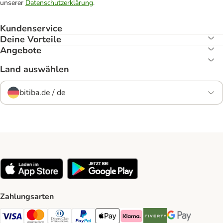
unserer
Datenschutzerklärung
.
Kundenservice
Deine Vorteile
Angebote
Land auswählen
bitiba.de / de
Zahlungsarten
Visa Payment Method
Mastercard Payment Method
Diners Club Payment Method
PayPal Payment Method
Apple Pay Payment Method
Klarna Payment Method
Riverty Payment Method
Google Pay Paym