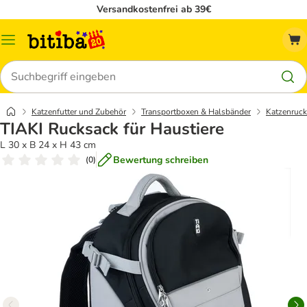
Versandkostenfrei ab 39€
Menü
Suchen
Katzenfutter und Zubehör
Transportboxen & Halsbänder
Katzenruck
TIAKI Rucksack für Haustiere
L 30 x B 24 x H 43 cm
Bewertung schreiben
(
0
)