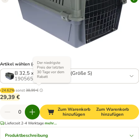
Der niedrigste
Artikel wählen (4 Varianten)
Preis der letzten
30 Tage vor dem
B 32,5 x T 48 x H 29 cm (Größe S)
Rabatt
1905659.1
-24.62%
sonst
38,99 €
29,39 €
Zum Warenkorb
Zum Warenkorb
hinzufügen
hinzufügen
Lieferzeit 2-4 Werktage
mehr...
Produktbeschreibung