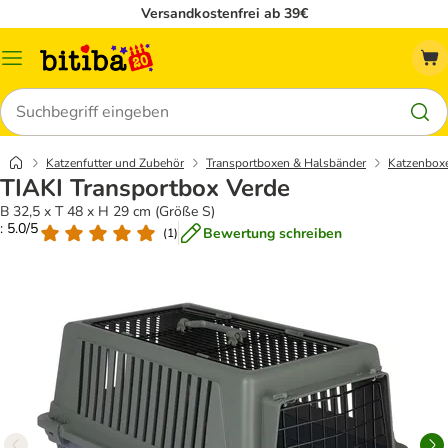
Versandkostenfrei ab 39€
Menü
Suchen
Katzenfutter und Zubehör
Transportboxen & Halsbänder
Katzenbox
TIAKI Transportbox Verde
B 32,5 x T 48 x H 29 cm (Größe S)
: 5.0/5
Bewertung schreiben
(
1
)