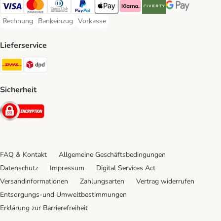
Visa Payment Method
Mastercard Payment Method
Diners Club Payment Method
PayPal Payment Method
Apple Pay Payment Method
Klarna Payment Method
Riverty Payment Method
Google Pay Paym
Rechnung
Bankeinzug
Vorkasse
Rechnung Payment Method
Bankeinzug Payment Method
Vorkasse Payment Method
Lieferservice
DHL Shipping Method
DPD Shipping Method
Sicherheit
Security
FAQ & Kontakt
Allgemeine Geschäftsbedingungen
Datenschutz
Impressum
Digital Services Act
Versandinformationen
Zahlungsarten
Vertrag widerrufen
Entsorgungs-und Umweltbestimmungen
Erklärung zur Barrierefreiheit