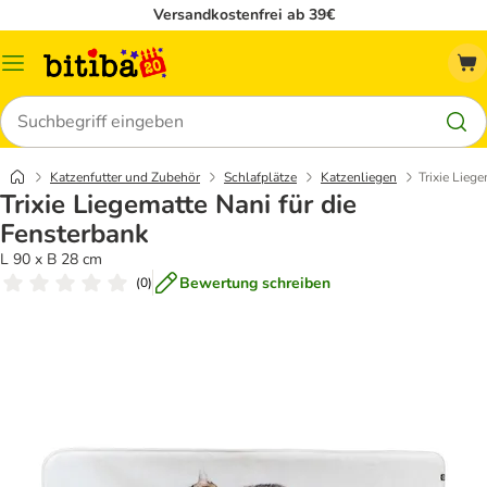
Versandkostenfrei ab 39€
Menü
Suchen
Katzenfutter und Zubehör
Schlafplätze
Katzenliegen
Trixie Lieg
Trixie Liegematte Nani für die
Fensterbank
L 90 x B 28 cm
Bewertung schreiben
(
0
)