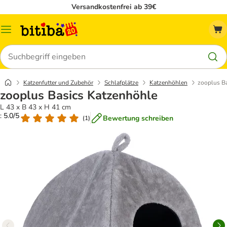
Versandkostenfrei ab 39€
Menü
Suchen
Katzenfutter und Zubehör
Schlafplätze
Katzenhöhlen
zooplus B
zooplus Basics Katzenhöhle
L 43 x B 43 x H 41 cm
: 5.0/5
Bewertung schreiben
(
1
)