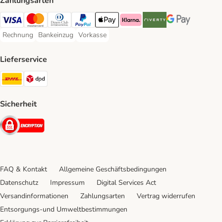
Zahlungsarten
Visa Payment Method
Mastercard Payment Method
Diners Club Payment Method
PayPal Payment Method
Apple Pay Payment Method
Klarna Payment Method
Riverty Payment Method
Google Pay Paym
Rechnung
Bankeinzug
Vorkasse
Rechnung Payment Method
Bankeinzug Payment Method
Vorkasse Payment Method
Lieferservice
DHL Shipping Method
DPD Shipping Method
Sicherheit
Security
FAQ & Kontakt
Allgemeine Geschäftsbedingungen
Datenschutz
Impressum
Digital Services Act
Versandinformationen
Zahlungsarten
Vertrag widerrufen
Entsorgungs-und Umweltbestimmungen