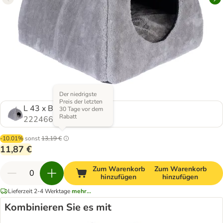
Der niedrigste
Preis der letzten
L 43 x B 43 x H 41 cm
30 Tage vor dem
Rabatt
2224661.0
-10.01%
sonst
13,19 €
11,87 €
Zum Warenkorb
Zum Warenkorb
hinzufügen
hinzufügen
Lieferzeit 2-4 Werktage
mehr...
Kombinieren Sie es mit