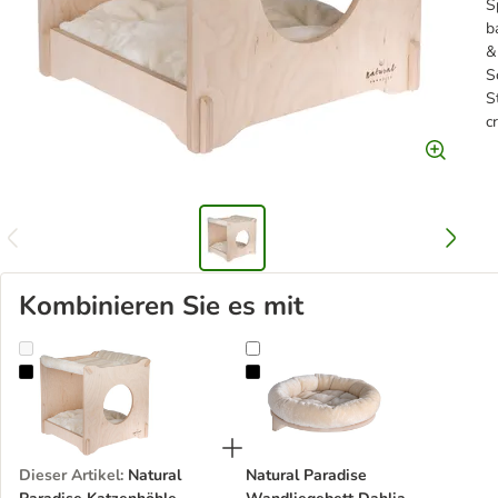
S
b
&
S
S
c
Kombinieren Sie es mit
Natural Paradise Katzenhöhle Mimosa
Natural Paradise Wandliegebett Da
Dieser Artikel
:
Natural
Natural Paradise