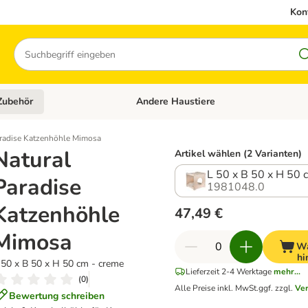
Kon
Suchen
Zubehör
Andere Haustiere
en: Hundefutter und Zubehör
Kategorie-Menü öffnen: Katzenfutter und 
aradise Katzenhöhle Mimosa
Natural
Artikel wählen (2 Varianten)
L 50 x B 50 x H 50 
Paradise
1981048.0
Katzenhöhle
47,49 €
Mimosa
Wa
hi
 50 x B 50 x H 50 cm - creme
Lieferzeit 2-4 Werktage
mehr...
(
0
)
Alle Preise inkl. MwSt.
ggf. zzgl.
Ve
Bewertung schreiben