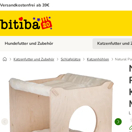
Versandkostenfrei ab 39€
Hundefutter und Zubehör
Katzenfutter und 
Kategorie-Menü öffn
Katzenfutter und Zubehör
Schlafplätze
Katzenhöhlen
Natural P
L