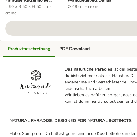
Paradise Katzenhöhle
Wandliegebett Dahlia
Mimosa
L 50 x B 50 x H 50 cm -
Ø 48 cm - creme
creme
Produktbeschreibung
PDF Download
Das natürliche Paradies
ist der best
du bist: viel mehr als ein Haustier. Du
angenehme und wertschätzende Umwelt
leidenschaftlich arbeiten.
Wir lieben es dafür zu sorgen, dass d
kannst du immer du selbst sein und de
NATURAL PARADISE. DESIGNED FOR NATURAL INSTINCTS.
Hallo, Samtpfote! Du hättest gerne eine neue Kuschelhöhle, in de