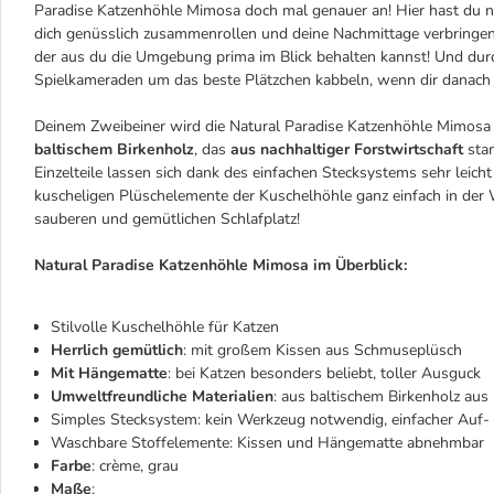
Paradise Katzenhöhle Mimosa doch mal genauer an! Hier hast du n
dich genüsslich zusammenrollen und deine Nachmittage verbringen
der aus du die Umgebung prima im Blick behalten kannst! Und durc
Spielkameraden um das beste Plätzchen kabbeln, wenn dir danach i
Deinem Zweibeiner wird die Natural Paradise Katzenhöhle Mimosa 
baltischem Birkenholz
, das
aus nachhaltiger Forstwirtschaft
sta
Einzelteile lassen sich dank des einfachen Stecksystems sehr leic
kuscheligen Plüschelemente der Kuschelhöhle ganz einfach in der 
sauberen und gemütlichen Schlafplatz!
Natural Paradise Katzenhöhle Mimosa im Überblick:
Stilvolle Kuschelhöhle für Katzen
Herrlich gemütlich
: mit großem Kissen aus Schmuseplüsch
Mit Hängematte
: bei Katzen besonders beliebt, toller Ausguck
Umweltfreundliche Materialien
: aus baltischem Birkenholz aus 
Simples Stecksystem: kein Werkzeug notwendig, einfacher Auf
Waschbare Stoffelemente: Kissen und Hängematte abnehmbar
Farbe
: crème, grau
Maße
: