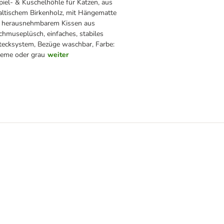
piel- & Kuschelhöhle für Katzen, aus
altischem Birkenholz, mit Hängematte
 herausnehmbarem Kissen aus
chmuseplüsch, einfaches, stabiles
tecksystem, Bezüge waschbar, Farbe:
reme oder grau
weiter
hlia