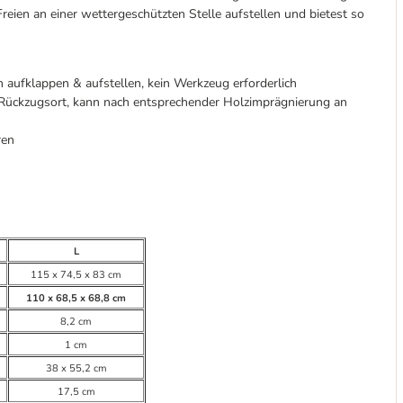
eien an einer wettergeschützten Stelle aufstellen und bietest so
ch aufklappen & aufstellen, kein Werkzeug erforderlich
 Rückzugsort, kann nach entsprechender Holzimprägnierung an
ren
L
115 x 74,5 x 83 cm
110 x 68,5 x 68,8 cm
8,2 cm
1 cm
38 x 55,2 cm
17,5 cm