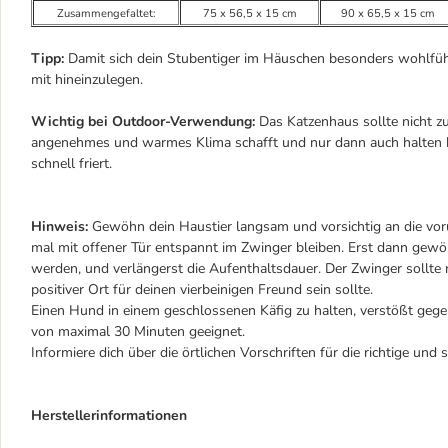
Zusammengefaltet:
75 x 56,5 x 15 cm
90 x 65,5 x 15 cm
Tipp:
Damit sich dein Stubentiger im Häuschen besonders wohlfühlt
mit hineinzulegen.
Wichtig bei Outdoor-Verwendung:
Das Katzenhaus sollte nicht zu
angenehmes und warmes Klima schafft und nur dann auch halten kan
schnell friert.
Hinweis:
Gewöhn dein Haustier langsam und vorsichtig an die vor
mal mit offener Tür entspannt im Zwinger bleiben. Erst dann gewö
werden, und verlängerst die Aufenthaltsdauer. Der Zwinger sollte 
positiver Ort für deinen vierbeinigen Freund sein sollte.
Einen Hund in einem geschlossenen Käfig zu halten, verstößt gegen
von maximal 30 Minuten geeignet.
Informiere dich über die örtlichen Vorschriften für die richtige und 
Herstellerinformationen