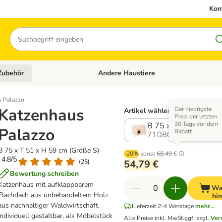
Kon
Suchen
Zubehör
Andere Haustiere
en: Hundefutter und Zubehör
Kategorie-Menü öffnen: Katzenfutter und 
s Palazzo
Katzenhaus
Der niedrigste
Artikel wählen (2 Varianten)
Preis der letzten
30 Tage vor dem
B 75 x T 51 x H 59 
Palazzo
Rabatt
710808.0
B 75 x T 51 x H 59 cm (Größe S)
-20%
sonst
68,49 €
: 4.8/5
(
25
)
54,79 €
Bewertung schreiben
Katzenhaus mit aufklappbarem
Wa
Flachdach aus unbehandeltem Holz
hi
aus nachhaltiger Waldwirtschaft,
Lieferzeit 2-4 Werktage
mehr...
individuell gestaltbar, als Möbelstück
Alle Preise inkl. MwSt.
ggf. zzgl.
Ver