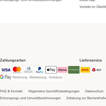
Vorteile im Überbl
Zahlungsarten
Lieferservice
DHL Ship
DP
Visa Payment Method
Mastercard Payment Method
Diners Club Payment Method
PayPal Payment Method
Apple Pay Payment Method
Klarna Payment Method
Riverty Payment Method
Rechnung
Bankeinzug
Vorkasse
Rechnung Payment Method
Bankeinzug Payment Method
Vorkasse Payment Method
Google Pay Payment Method
FAQ & Kontakt
Allgemeine Geschäftsbedingungen
Datenschutz
Entsorgungs-und Umweltbestimmungen
Erklärung zur Barrierefreihe