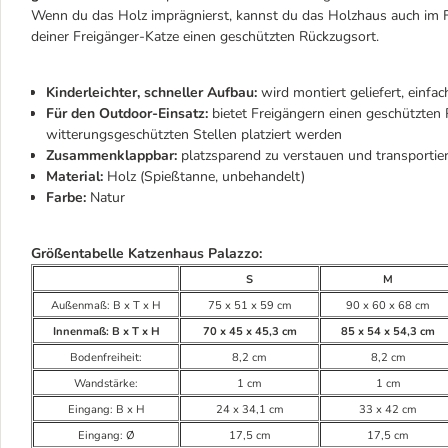
Wenn du das Holz imprägnierst, kannst du das Holzhaus auch im Fr
deiner Freigänger-Katze einen geschützten Rückzugsort.
Kinderleichter, schneller Aufbau:
wird montiert geliefert, einfa
Für den Outdoor-Einsatz:
bietet Freigängern einen geschützten
witterungsgeschützten Stellen platziert werden
Zusammenklappbar:
platzsparend zu verstauen und transportie
Material:
Holz (Spießtanne, unbehandelt)
Farbe:
Natur
Größentabelle Katzenhaus Palazzo:
S
M
Außenmaß: B x T x H
75 x 51 x 59 cm
90 x 60 x 68 cm
Innenmaß: B x T x H
70 x 45 x 45,3 cm
85 x 54 x 54,3 cm
Bodenfreiheit:
8,2 cm
8,2 cm
Wandstärke:
1 cm
1 cm
Eingang: B x H
24 x 34,1 cm
33 x 42 cm
Eingang: Ø
17,5 cm
17,5 cm