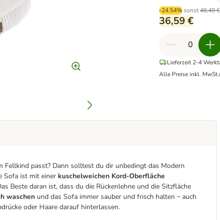
-24.54%
sonst
48,49 
36,59 €
Lieferzeit 2-4 Werk
Alle Preise inkl. MwSt.
em Fellkind passt? Dann solltest du dir unbedingt das Modern
 Sofa ist mit einer
kuschelweichen Kord-Oberfläche
Das Beste daran ist, dass du die Rückenlehne und die Sitzfläche
ch waschen
und das Sofa immer sauber und frisch halten
auch
–
drücke oder Haare darauf hinterlassen.