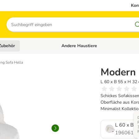
Kon
Suchen
Zubehör
Andere Haustiere
en: Hundefutter und Zubehör
Kategorie-Menü öffnen: Katzenfutter und 
ing Sofa Hella
Modern 
L 60 x B 55 x H 32
Schickes Sofakissen
Oberfläche aus Kor
Minimalist Kollektio
L 60 x B 5
1960615.