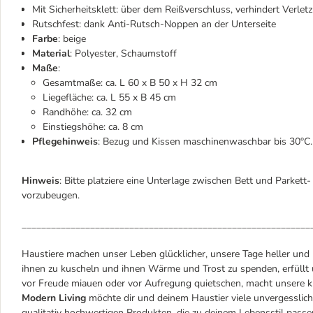
Mit Sicherheitsklett: über dem Reißverschluss, verhindert Verle
Rutschfest: dank Anti-Rutsch-Noppen an der Unterseite
Farbe
: beige
Material
: Polyester, Schaumstoff
Maße
:
Gesamtmaße: ca. L 60 x B 50 x H 32 cm
Liegefläche: ca. L 55 x B 45 cm
Randhöhe: ca. 32 cm
Einstiegshöhe: ca. 8 cm
Pflegehinweis
: Bezug und Kissen maschinenwaschbar bis 30°C
Hinweis
: Bitte platziere eine Unterlage zwischen Bett und Park
vorzubeugen.
___________________________________________________________
Haustiere machen unser Leben glücklicher, unsere Tage heller und
ihnen zu kuscheln und ihnen Wärme und Trost zu spenden, erfüllt u
vor Freude miauen oder vor Aufregung quietschen, macht unsere k
Modern Living
möchte dir und deinem Haustier viele unvergessli
qualitativ hochwertigen Produkten, die zu deinem Lebensstil passe