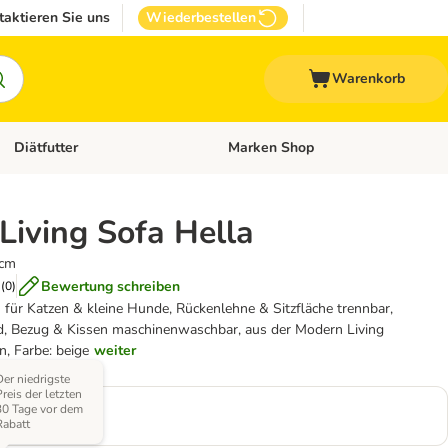
taktieren Sie uns
Wiederbestellen
Warenkorb
Diätfutter
Marken Shop
Zubehör
Kategorie-Menü öffnen: Andere Haustiere
Kategorie-Menü öffnen: Diätfutter
Living Sofa Hella
 cm
Bewertung schreiben
(
0
)
 für Katzen & kleine Hunde, Rückenlehne & Sitzfläche trennbar,
d, Bezug & Kissen maschinenwaschbar, aus der Modern Living
n, Farbe: beige
weiter
Der niedrigste
Preis der letzten
5 x H 32 cm
30 Tage vor dem
Rabatt
0