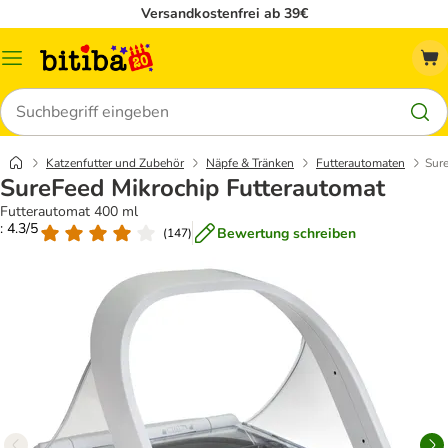
Versandkostenfrei ab 39€
Menü
Suchen
Katzenfutter und Zubehör
Näpfe & Tränken
Futterautomaten
Sur
SureFeed Mikrochip Futterautomat
Futterautomat 400 ml
: 4.3/5
Bewertung schreiben
(
147
)