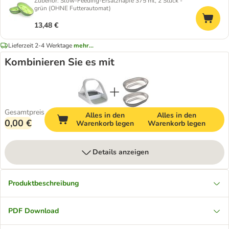
Zubehör: Slow-Feeding-Ersatznäpfe 375 ml, 2 Stück -
grün (OHNE Futterautomat)
13,48 €
Lieferzeit 2-4 Werktage
mehr...
Kombinieren Sie es mit
Gesamtpreis
Alles in den
Alles in den
0,00 €
Warenkorb legen
Warenkorb legen
Details anzeigen
Produktbeschreibung
PDF Download