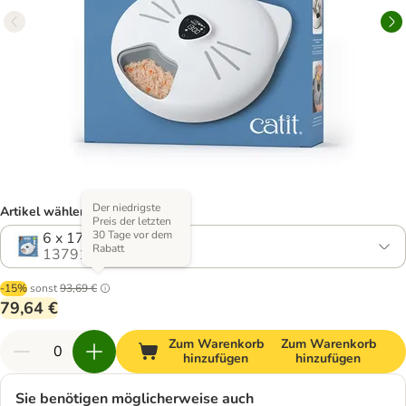
Der niedrigste
Artikel wählen (2 Varianten)
Preis der letzten
30 Tage vor dem
6 x 170 ml
Rabatt
1379114.0
-15%
sonst
93,69 €
79,64 €
Zum Warenkorb
Zum Warenkorb
hinzufügen
hinzufügen
Sie benötigen möglicherweise auch