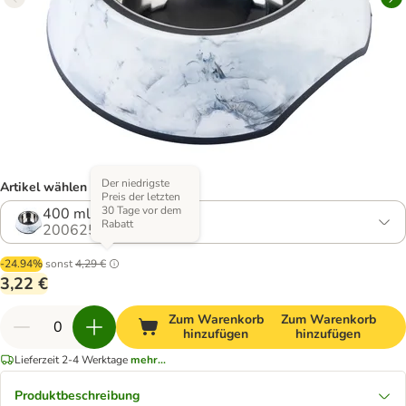
Der niedrigste
Artikel wählen (2 Varianten)
Preis der letzten
30 Tage vor dem
400 ml, Ø 16,5 cm
Rabatt
2006258.0
-24.94%
sonst
4,29 €
3,22 €
Zum Warenkorb
Zum Warenkorb
hinzufügen
hinzufügen
Lieferzeit 2-4 Werktage
mehr...
Produktbeschreibung