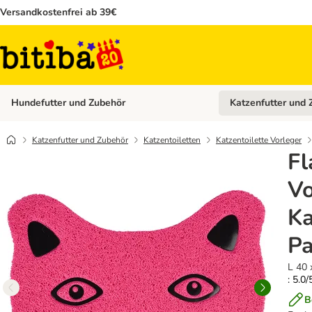
Versandkostenfrei ab 39€
Hundefutter und Zubehör
Katzenfutter und 
Kategorie-Menü öffn
Katzenfutter und Zubehör
Katzentoiletten
Katzentoilette Vorleger
Fl
Vo
Ka
P
L 40 
: 5.0/
B