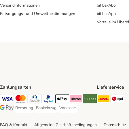
Versandinformationen
bitiba-Abo
Entsorgungs- und Umweltbestimmungen
bitiba-App
Vorteile im Überbl
Zahlungsarten
Lieferservice
DHL Ship
DP
Visa Payment Method
Mastercard Payment Method
Diners Club Payment Method
PayPal Payment Method
Apple Pay Payment Method
Klarna Payment Method
Riverty Payment Method
Rechnung
Bankeinzug
Vorkasse
Rechnung Payment Method
Bankeinzug Payment Method
Vorkasse Payment Method
Google Pay Payment Method
FAQ & Kontakt
Allgemeine Geschäftsbedingungen
Datenschutz