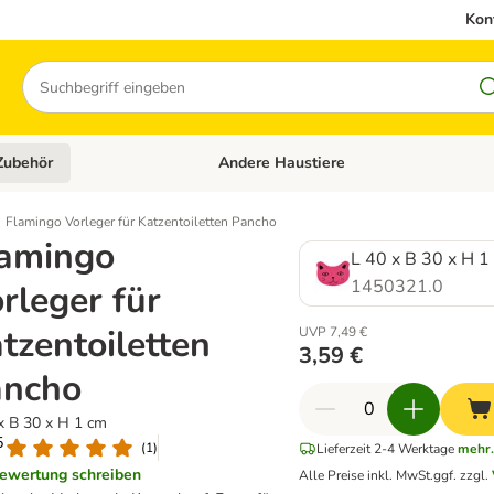
Kon
Suchen
Zubehör
Andere Haustiere
en: Hundefutter und Zubehör
Kategorie-Menü öffnen: Katzenfutter und 
Flamingo Vorleger für Katzentoiletten Pancho
amingo
L 40 x B 30 x H 1
1450321.0
rleger für
tzentoiletten
UVP 7,49 €
3,59 €
ancho
x B 30 x H 1 cm
5
(
1
)
Lieferzeit 2-4 Werktage
mehr.
ewertung schreiben
Alle Preise inkl. MwSt.
ggf. zzgl.