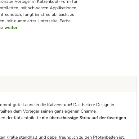
ionaler Vorleger in Katzenkopf-Form für
ntoiletten, mit schwarzen Applikationen,
nfreundlich, fängt Einstreu ab, leicht zu
gen, mit gummierter Unterseite, Farbe:
ie
weiter
kommt gute Laune in die Katzenstube! Das heitere Design in
erleihen dem Vorleger seinen ganz eigenen Charme.
en der Katzentoilette
die überschüssige Streu auf der faserigen
ten Kralle standhält und dabei freundlich zu den Pfotenballen ist.