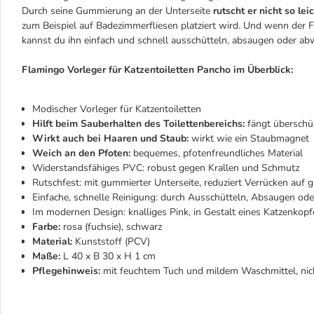
Durch seine Gummierung an der Unterseite
rutscht er nicht so lei
zum Beispiel auf Badezimmerfliesen platziert wird. Und wenn der F
kannst du ihn einfach und schnell ausschütteln, absaugen oder ab
Flamingo Vorleger für Katzentoiletten Pancho im Überblick:
Modischer Vorleger für Katzentoiletten
Hilft beim Sauberhalten des Toilettenbereichs:
fängt überschü
Wirkt auch bei Haaren und Staub:
wirkt wie ein Staubmagnet
Weich an den Pfoten:
bequemes, pfotenfreundliches Material
Widerstandsfähiges PVC: robust gegen Krallen und Schmutz
Rutschfest: mit gummierter Unterseite, reduziert Verrücken auf 
Einfache, schnelle Reinigung: durch Ausschütteln, Absaugen od
Im modernen Design: knalliges Pink, in Gestalt eines Katzenkopf
Farbe:
rosa (fuchsie), schwarz
Material:
Kunststoff (PCV)
Maße:
L 40 x B 30 x H 1 cm
Pflegehinweis:
mit feuchtem Tuch und mildem Waschmittel, nic