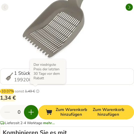
Der niedrigste
Preis der letzten
1 Stück
30 Tage vor dem
Rabatt
1992001.0
-10.07%
sonst
1,49 €
1,34 €
Zum Warenkorb
Zum Warenkorb
hinzufügen
hinzufügen
Lieferzeit 2-4 Werktage
mehr...
Kombinieren Sie es mit