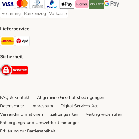
Visa Payment Method
Mastercard Payment Method
Diners Club Payment Method
PayPal Payment Method
Apple Pay Payment Method
Klarna Payment Method
Riverty Payment Method
Google Pay Paym
Rechnung
Bankeinzug
Vorkasse
Rechnung Payment Method
Bankeinzug Payment Method
Vorkasse Payment Method
Lieferservice
DHL Shipping Method
DPD Shipping Method
Sicherheit
Security
FAQ & Kontakt
Allgemeine Geschäftsbedingungen
Datenschutz
Impressum
Digital Services Act
Versandinformationen
Zahlungsarten
Vertrag widerrufen
Entsorgungs-und Umweltbestimmungen
Erklärung zur Barrierefreiheit