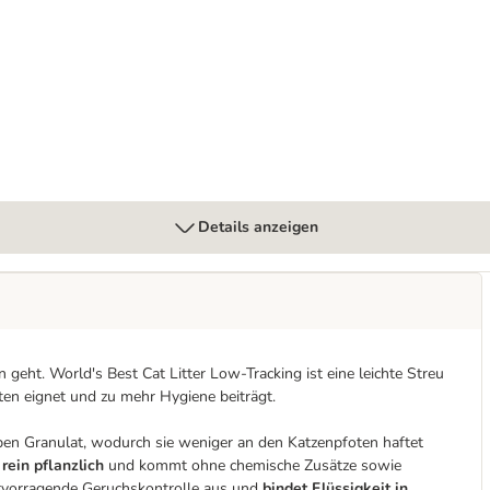
00 g
Details anzeigen
geht. World's Best Cat Litter Low-Tracking ist eine leichte Streu
oten eignet und zu mehr Hygiene beiträgt.
en Granulat, wodurch sie weniger an den Katzenpfoten haftet
t
rein pflanzlich
und kommt ohne chemische Zusätze sowie
hervorragende Geruchskontrolle aus und
bindet Flüssigkeit in