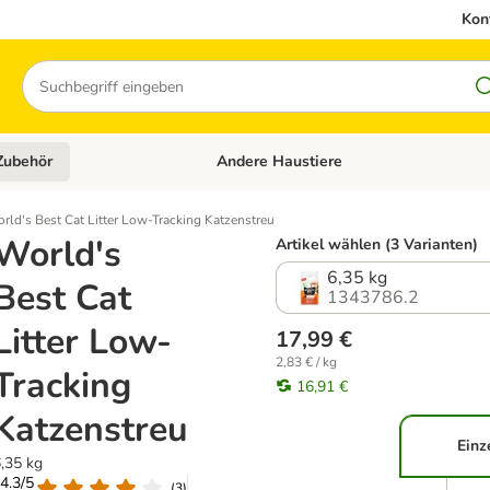
Kon
Suchen
Zubehör
Andere Haustiere
en: Hundefutter und Zubehör
Kategorie-Menü öffnen: Katzenfutter und 
rld's Best Cat Litter Low-Tracking Katzenstreu
World's
Artikel wählen (3 Varianten)
6,35 kg
Best Cat
1343786.2
Litter Low-
17,99 €
2,83 € / kg
Tracking
16,91 €
Katzenstreu
Einz
,35 kg
 4.3/5
(
3
)