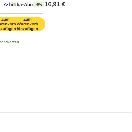
16,91 €
-6%
Zum
Zum
renkorb
Warenkorb
nzufügen
hinzufügen
sandkosten