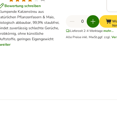
Bewertung schreiben
lumpende Katzenstreu aus
atürlichen Pflanzenfasern & Mais,
Wa
iologisch abbaubar, 99,9% staubfrei,
hi
indet zuverlässig schlechte Gerüche,
Lieferzeit 2-4 Werktage
mehr...
robkörnig, ohne künstliche
Alle Preise inkl. MwSt.
ggf. zzgl.
Ver
uftstoffe, geringes Eigengewicht
weiter