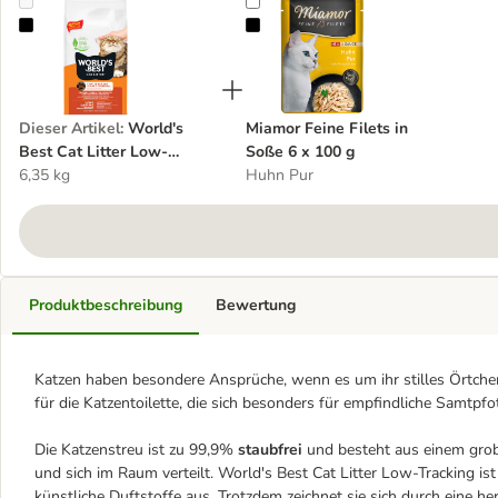
World's Best Cat Litter Low-Tracking Katzenstreu
Miamor Feine Filets in Soße 6 x 1
Dieser Artikel
:
World's
Miamor Feine Filets in
Best Cat Litter Low-
Soße 6 x 100 g
Tracking Katzenstreu
6,35 kg
Huhn Pur
Produktbeschreibung
Bewertung
Katzen haben besondere Ansprüche, wenn es um ihr stilles Örtchen 
für die Katzentoilette, die sich besonders für empfindliche Samtpf
Die Katzenstreu ist zu 99,9%
staubfrei
und besteht aus einem grob
und sich im Raum verteilt. World's Best Cat Litter Low-Tracking is
künstliche Duftstoffe aus. Trotzdem zeichnet sie sich durch eine 