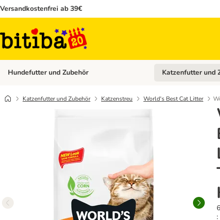
Versandkostenfrei ab 39€
Hundefutter und Zubehör
Katzenfutter und 
Kategorie-Menü öffn
Katzenfutter und Zubehör
Katzenstreu
World's Best Cat Litter
Wo
6
: