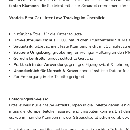
festen Klumpen
, die Sie leicht mit einer Schaufel entnehmen könn
World's Best Cat Litter Low-Tracking im Überblick:
Natürliche Streu für die Katzentoilette
Umweltfreundlich:
aus 100% natürlichen Pflanzenfasern & Mais
Saugstark:
bildet schnell feste Klumpen, leicht mit Schaufel zu
Saubere Umgebung:
grobkörnig für weniger Haftung an den Pfo
Geruchskontrolle:
bindet schlechte Gerüche
Praktisch in der Anwendung:
geringes Eigengewicht & sehr erg
Unbedenklich für Mensch & Katze:
ohne künstliche Dufstoffe o
Zur Entsorgung in der Toilette geeignet
Entsorungshinweise:
Bitte jeweils nur einzelne Abfallklumpen in die Toilette geben, ei
muss die Klumpenteilchen ausreichend umspülen können. Erst dana
es, wenn man die Klumpen mit der Streuschaufel schon vorab etwa
Zur Entsorgung und Restentleerung einer verbrauchten Toilettenfüll