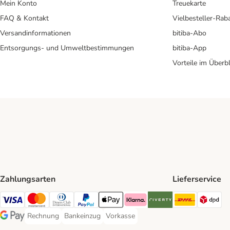
Mein Konto
Treuekarte
FAQ & Kontakt
Vielbesteller-Rab
Versandinformationen
bitiba-Abo
Entsorgungs- und Umweltbestimmungen
bitiba-App
Vorteile im Überbl
Zahlungsarten
Lieferservice
DHL Ship
DP
Visa Payment Method
Mastercard Payment Method
Diners Club Payment Method
PayPal Payment Method
Apple Pay Payment Method
Klarna Payment Method
Riverty Payment Method
Rechnung
Bankeinzug
Vorkasse
Rechnung Payment Method
Bankeinzug Payment Method
Vorkasse Payment Method
Google Pay Payment Method