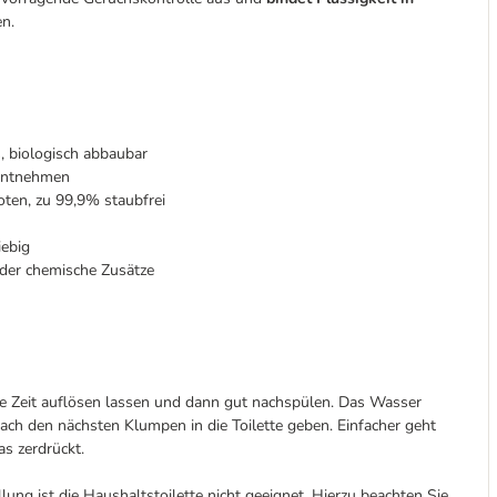
en.
, biologisch abbaubar
 entnehmen
ten, zu 99,9% staubfrei
iebig
der chemische Zusätze
nige Zeit auflösen lassen und dann gut nachspülen. Das Wasser
ch den nächsten Klumpen in die Toilette geben. Einfacher geht
s zerdrückt.
ung ist die Haushaltstoilette nicht geeignet. Hierzu beachten Sie