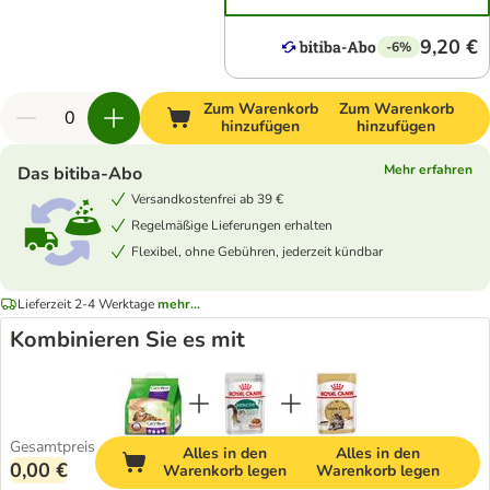
9,20 €
-6%
Zum Warenkorb
Zum Warenkorb
hinzufügen
hinzufügen
Mehr erfahren
Das bitiba-Abo
Versandkostenfrei ab 39 €
Regelmäßige Lieferungen erhalten
Flexibel, ohne Gebühren, jederzeit kündbar
Lieferzeit 2-4 Werktage
mehr...
Kombinieren Sie es mit
Gesamtpreis
Alles in den
Alles in den
0,00 €
Warenkorb legen
Warenkorb legen