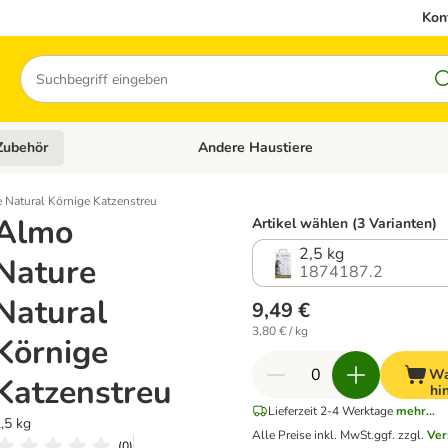
Kon
Suchen
Zubehör
Andere Haustiere
en: Hundefutter und Zubehör
Kategorie-Menü öffnen: Katzenfutter und 
 Natural Körnige Katzenstreu
Almo
Artikel wählen (3 Varianten)
2,5 kg
Nature
1874187.2
Natural
9,49 €
3,80 € / kg
Körnige
Wa
Katzenstreu
hi
Lieferzeit 2-4 Werktage
mehr...
,5 kg
Alle Preise inkl. MwSt.
ggf. zzgl.
Ver
(
0
)