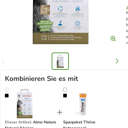
p
b
o
e
r
Kombinieren Sie es mit
Almo Nature Natural Körnige Katzenstreu
Sparpaket Thrive Katzensnack
Dieser Artikel
:
Almo Nature
Sparpaket Thrive