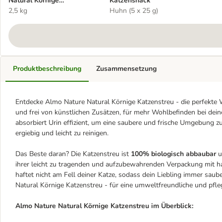
Natural Körnige
Katzensnack
Katzenstreu
2,5 kg
Huhn (5 x 25 g)
Produktbeschreibung
Zusammensetzung
Entdecke Almo Nature Natural Körnige Katzenstreu - die perfekte 
und frei von künstlichen Zusätzen, für mehr Wohlbefinden bei dei
absorbiert Urin effizient, um eine saubere und frische Umgebung zu
ergiebig und leicht zu reinigen.
Das Beste daran? Die Katzenstreu ist
100% biologisch abbaubar
u
ihrer leicht zu tragenden und aufzubewahrenden Verpackung mit han
haftet nicht am Fell deiner Katze, sodass dein Liebling immer sau
Natural Körnige Katzenstreu - für eine umweltfreundliche und pfleg
Almo Nature Natural Körnige Katzenstreu im Überblick: