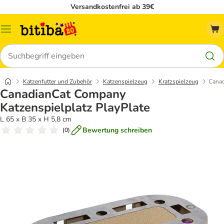
Versandkostenfrei ab 39€
Menü
Suchen
Katzenfutter und Zubehör
Katzenspielzeug
Kratzspielzeug
Canad
CanadianCat Company
Katzenspielplatz PlayPlate
L 65 x B 35 x H 5,8 cm
Bewertung schreiben
(
0
)