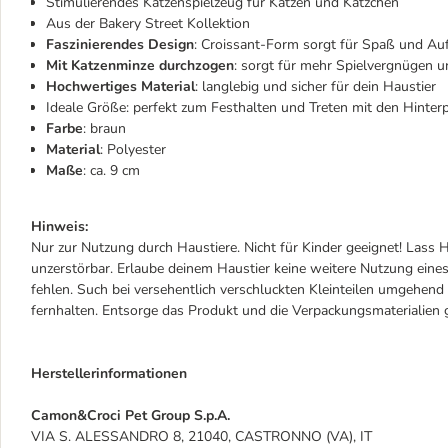
Stimulierendes Katzenspielzeug für Katzen und Kätzchen
Aus der Bakery Street Kollektion
Faszinierendes Design
: Croissant-Form sorgt für Spaß und Au
Mit Katzenminze durchzogen
: sorgt für mehr Spielvergnügen
Hochwertiges Material
: langlebig und sicher für dein Haustier
Ideale Größe: perfekt zum Festhalten und Treten mit den Hinter
Farbe
: braun
Material
: Polyester
Maße
: ca. 9 cm
Hinweis:
Nur zur Nutzung durch Haustiere. Nicht für Kinder geeignet! Lass H
unzerstörbar. Erlaube deinem Haustier keine weitere Nutzung eines
fehlen. Such bei versehentlich verschluckten Kleinteilen umgehen
fernhalten. Entsorge das Produkt und die Verpackungsmaterialie
Herstellerinformationen
Camon&Croci Pet Group S.p.A.
VIA S. ALESSANDRO 8, 21040, CASTRONNO (VA), IT