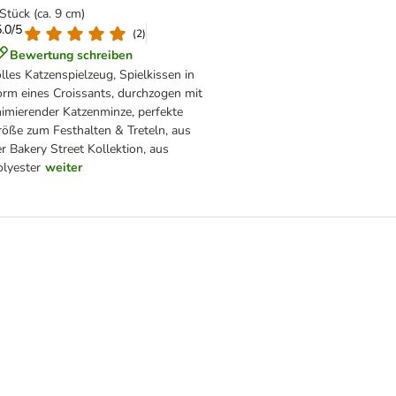
Stück (ca. 9 cm)
5.0/5
(
2
)
Bewertung schreiben
lles Katzenspielzeug, Spielkissen in
orm eines Croissants, durchzogen mit
imierender Katzenminze, perfekte
röße zum Festhalten & Treteln, aus
r Bakery Street Kollektion, aus
olyester
weiter
kissen Baldini