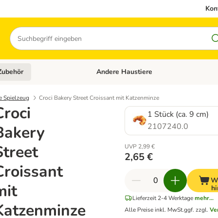
Kon
Suchen
Zubehör
Andere Haustiere
en: Hundefutter und Zubehör
Kategorie-Menü öffnen: Katzenfutter und 
e Spielzeug
Croci Bakery Street Croissant mit Katzenminze
Croci
1 Stück (ca. 9 cm)
2107240.0
Bakery
Street
UVP 2,99 €
2,65 €
Croissant
W
mit
hi
Lieferzeit 2-4 Werktage
mehr...
Katzenminze
Alle Preise inkl. MwSt.
ggf. zzgl.
Ve