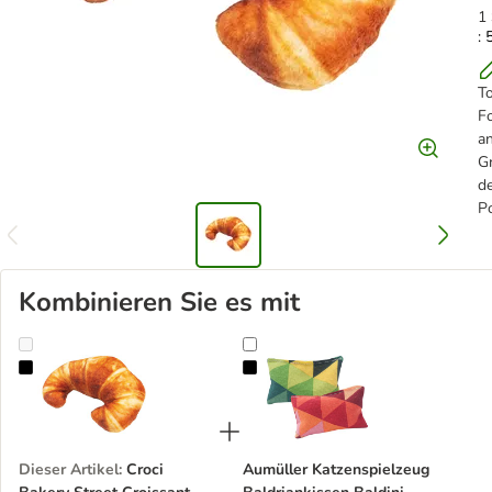
1 
: 
To
F
an
G
de
P
Kombinieren Sie es mit
Croci Bakery Street Croissant mit Katzenminze
Aumüller Katzenspielzeug Baldrian
Dieser Artikel
:
Croci
Aumüller Katzenspielzeug