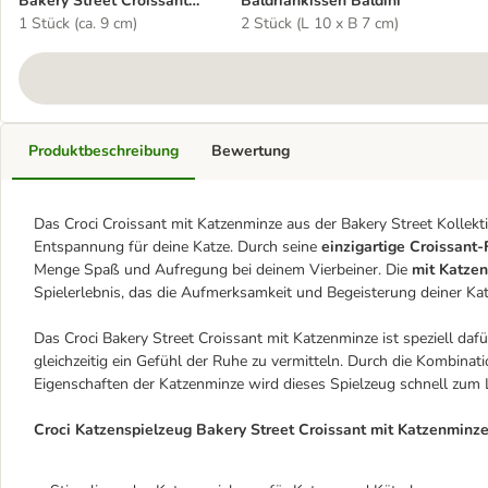
Bakery Street Croissant
Baldriankissen Baldini
mit Katzenminze
1 Stück (ca. 9 cm)
2 Stück (L 10 x B 7 cm)
Produktbeschreibung
Bewertung
Das Croci Croissant mit Katzenminze aus der Bakery Street Kollekt
Entspannung für deine Katze. Durch seine
einzigartige Croissant
Menge Spaß und Aufregung bei deinem Vierbeiner. Die
mit Katze
Spielerlebnis, das die Aufmerksamkeit und Begeisterung deiner Katz
Das Croci Bakery Street Croissant mit Katzenminze ist speziell dafü
gleichzeitig ein Gefühl der Ruhe zu vermitteln. Durch die Kombin
Eigenschaften der Katzenminze wird dieses Spielzeug schnell zum L
Croci Katzenspielzeug Bakery Street Croissant mit Katzenminze