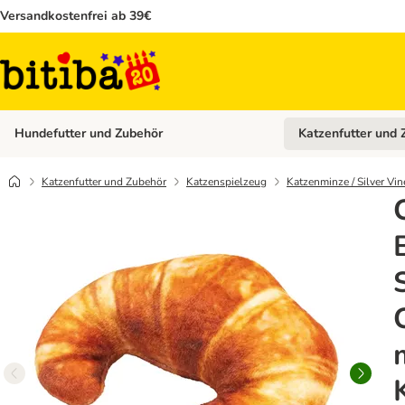
Versandkostenfrei ab 39€
Hundefutter und Zubehör
Katzenfutter und 
Kategorie-Menü öffn
Katzenfutter und Zubehör
Katzenspielzeug
Katzenminze / Silver Vin