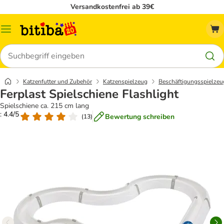
Versandkostenfrei ab 39€
Menü
Suchen
Katzenfutter und Zubehör
Katzenspielzeug
Beschäftigungsspielzeu
Ferplast Spielschiene Flashlight
Spielschiene ca. 215 cm lang
: 4.4/5
Bewertung schreiben
(
13
)