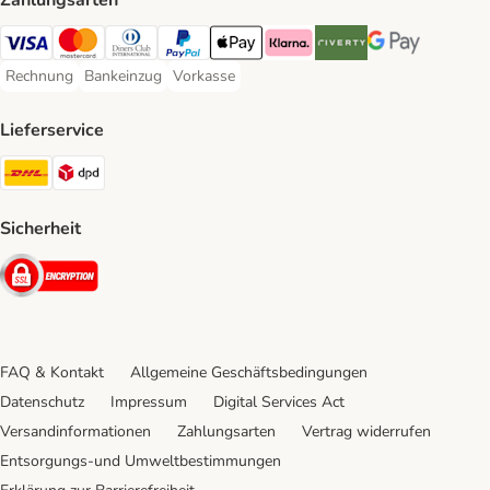
Zahlungsarten
Visa Payment Method
Mastercard Payment Method
Diners Club Payment Method
PayPal Payment Method
Apple Pay Payment Method
Klarna Payment Method
Riverty Payment Method
Google Pay Paym
Rechnung
Bankeinzug
Vorkasse
Rechnung Payment Method
Bankeinzug Payment Method
Vorkasse Payment Method
Lieferservice
DHL Shipping Method
DPD Shipping Method
Sicherheit
Security
FAQ & Kontakt
Allgemeine Geschäftsbedingungen
Datenschutz
Impressum
Digital Services Act
Versandinformationen
Zahlungsarten
Vertrag widerrufen
Entsorgungs-und Umweltbestimmungen